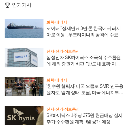
인기기사
화학·에너지
로이터 "정제연료 3만 톤 한국에서 러시
아로 이동", 우크라이나의 공격에 수요 늘
어
전자·전기·정보통신
삼성전자 SK하이닉스 소극적 주주환원
에 해외 증권가 비판, "반도체 호황 지속
성 의문"
화학·에너지
'한수원 협력사' 미국 오클로 SMR 연구용
원자로 '임계 상태' 도달, 미국 에너지부
"중요한 이정표"
전자·전기·정보통신
SK하이닉스 1주당 375원 현금배당 실시,
추가 주주환원 계획 9월 공개 예정