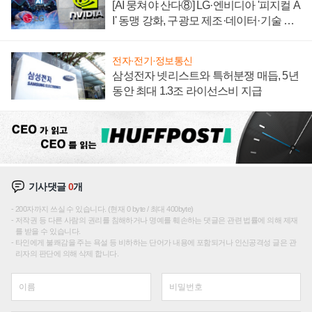
[AI 뭉쳐야 산다⑧] LG·엔비디아 '피지컬 A
I' 동맹 강화, 구광모 제조·데이터·기술 결
집해 종합 로보틱스 기업으로
전자·전기·정보통신
삼성전자 넷리스트와 특허분쟁 매듭, 5년
동안 최대 1.3조 라이선스비 지급
기사댓글
0
개
200자까지 쓰실 수 있습니다. (현재 0 byte / 최대 400byte)
저작권 등 다른 사람의 권리를 침해하거나 명예를 훼손하는 댓글은 관련 법률에 의해 제재
를 받을 수 있습니다.
타인에게 불쾌감을 주는 욕설 등 비하하는 단어가 내용에 포함되거나 인신공격성 글은 관
리자의 판단에 의해 삭제 합니다.