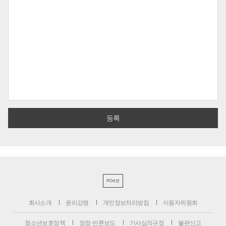
PC버전
회사소개
윤리강령
개인정보처리방침
이용자위원회
청소년보호정책
정정·반론보도
기사심의규정
불편신고