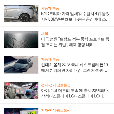
자동차·부품
BYD코리아 가격 앞세워 수입차 4위 올랐
지만, BMW·벤츠보다 높은 공임비에 소비
자 불만 폭발
사회
미국 법원 "트럼프 정부 풍력 프로젝트 동
결 조치는 위법", 해제 명령 내려
자동차·부품
현대차 올해 SUV 국내 베스트셀러 톱10
에서 싼타페만 자리매김, 그랜저·아반떼
'세단 쌍끌이'로 내수 방어
전자·전기·정보통신
아이폰18 '메모리 부족'에 출시 지연되나,
삼성디스플레이 LG디스플레이 LG이노
텍 '탈애플' 수익 다각화 속도
전자·전기·정보통신