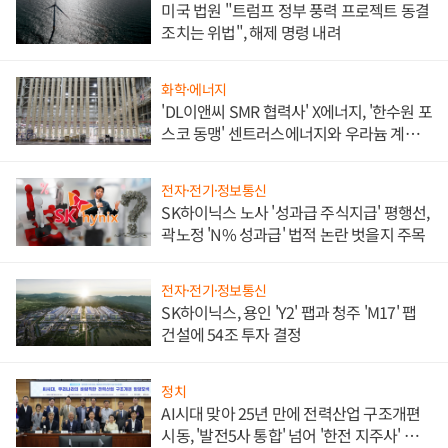
미국 법원 "트럼프 정부 풍력 프로젝트 동결
조치는 위법", 해제 명령 내려
화학·에너지
'DL이앤씨 SMR 협력사' X에너지, '한수원 포
스코 동맹' 센트러스에너지와 우라늄 계약
체결
전자·전기·정보통신
SK하이닉스 노사 '성과급 주식지급' 평행선,
곽노정 'N% 성과급' 법적 논란 벗을지 주목
전자·전기·정보통신
SK하이닉스, 용인 'Y2' 팹과 청주 'M17' 팹
건설에 54조 투자 결정
정치
AI시대 맞아 25년 만에 전력산업 구조개편
시동, '발전5사 통합' 넘어 '한전 지주사' 재편