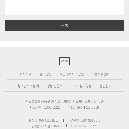
PC버전
회사소개
윤리강령
개인정보처리방침
이용자위원회
청소년보호정책
정정·반론보도
기사심의규정
불편신고
서울특별시 성동구 성수일로 39-34 서울숲더스페이스 12층
대표전화 : 1800-6522
팩스 : 070-4015-8658
편집국 : 070-4010-8512
사업본부 : 070-4010-7078
등록번호 : 서울 아 02897
제호 : 비즈니스포스트