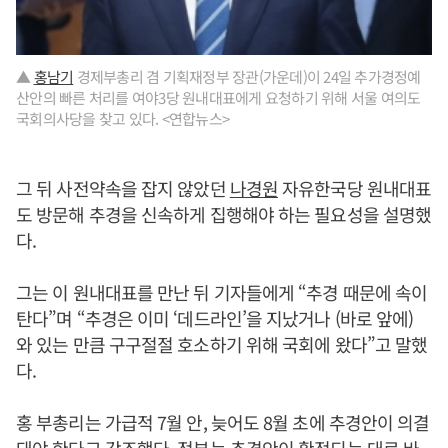
▲
홍남기
경제부총리 겸 기획재정부 장관(가운데)이 24일 추가경정예
산안의 빠른 처리를 여야3당 원내대표에게 요청하기 위해 서울 여의도
국회의사당을 찾고 있다. <연합뉴스>
그 뒤 사전약속을 잡지 않았던
나경원
자유한국당 원내대표
도 방문해 추경을 신속하게 집행해야 하는 필요성을 설명했
다.
그는 이 원내대표를 만난 뒤 기자들에게 “추경 때문에 속이
탄다”며 “추경은 이미 ‘데드라인’을 지났거나 (바로 앞에)
와 있는 만큼 구구절절 호소하기 위해 국회에 왔다”고 말했
다.
홍 부총리는 가급적 7월 안, 늦어도 8월 초에 추경안이 의결