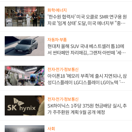
화학·에너지
'한수원 협력사' 미국 오클로 SMR 연구용 원
자로 '임계 상태' 도달, 미국 에너지부 "중요
한 이정표"
자동차·부품
현대차 올해 SUV 국내 베스트셀러 톱10에
서 싼타페만 자리매김, 그랜저·아반떼 '세단
쌍끌이'로 내수 방어
전자·전기·정보통신
아이폰18 '메모리 부족'에 출시 지연되나, 삼
성디스플레이 LG디스플레이 LG이노텍 '탈
애플' 수익 다각화 속도
전자·전기·정보통신
SK하이닉스 1주당 375원 현금배당 실시, 추
가 주주환원 계획 9월 공개 예정
사회