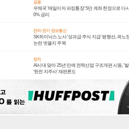
사회
미국 법원 "트럼프 정부 풍력 프로젝트 동결 조치는 
내려
화학·에너지
'DL이앤씨 SMR 협력사' X에너지, '한수원 포스코
지와 우라늄 계약 체결
금융
우체국 '매일이자 파킹통장' 5만 계좌 한정으로 다시 
0% 금리