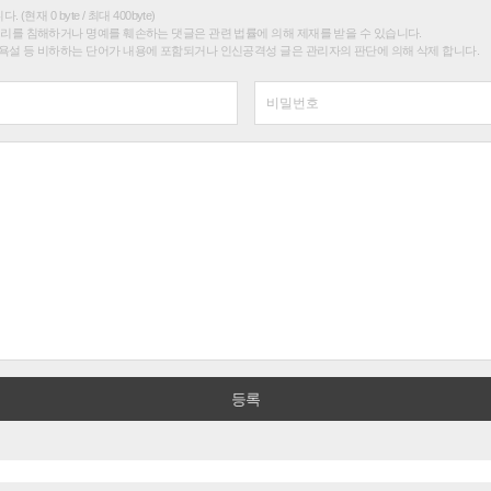
전자·전기·정보통신
SK하이닉스 노사 '성과급 주식 지급' 평행선, 곽노정
논란 벗을지 주목
정치
AI시대 맞아 25년 만에 전력산업 구조개편 시동, '
'한전 지주사' 재편론도