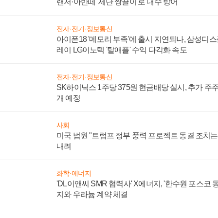
자동차·부품
현대차 올해 SUV 국내 베스트셀러 톱10에서 싼타
랜저·아반떼 '세단 쌍끌이'로 내수 방어
전자·전기·정보통신
아이폰18 '메모리 부족'에 출시 지연되나, 삼성디
레이 LG이노텍 '탈애플' 수익 다각화 속도
전자·전기·정보통신
SK하이닉스 1주당 375원 현금배당 실시, 추가 주
개 예정