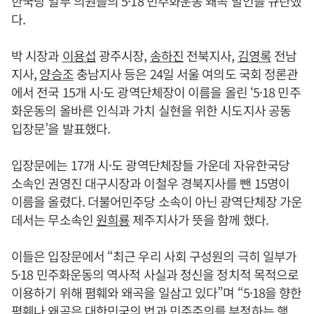
한국당 일부 의원들의 5·18 민주화운동 왜곡 발언을 규탄했
다.
박 시장과
이용섭
광주시장,
송하진
전북지사,
김영록
전남
지사,
양승조
충남지사 등은 24일 서울 여의도 국회 정론관
에서 전국 15개 시·도 광역단체장이 이름을 올린 ‘5·18 민주
화운동의 올바른 인식과 가치 실현을 위한 시도지사 공동
입장문’을 발표했다.
입장문에는 17개 시·도 광역단체장들 가운데 자유한국당
소속인 권영진 대구시장과 이철우 경북지사를 뺀 15명이
이름을 올렸다. 더불어민주당 소속이 아닌 광역단체장 가운
데서는 무소속인
원희룡
제주지사가 뜻을 함께 했다.
이들은 입장문에서 “최근 우리 사회 구성원의 극히 일부가
5·18 민주화운동의 역사적 사실과 정신을 정치적 목적으로
이용하기 위해 폄훼와 왜곡을 일삼고 있다”며 “5·18을 향한
폄훼나 왜곡은 대한민국의 법과 민주주의를 부정하는 행