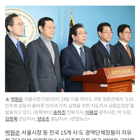
▲
박원순
서울시장(가운데)이 24일 서울 여의도 국회 정론관에서 ‘5·18
민주화 운동의 올바른 인식과 가치 실현을 위한 시도지사 공동입장문’을
발표하고 있다. (왼쪽부터)
송하진
전북지사,
이용섭
광주시장, 박 시장,
김영록
전남지사,
양승조
충남지사. <연합뉴스>
박원순
서울시장 등 전국 15개 시·도 광역단체장들이 자유