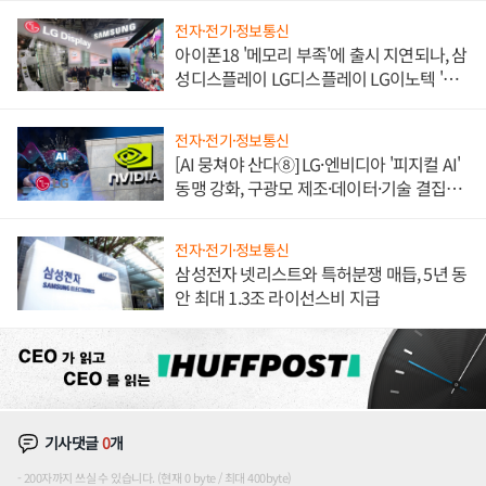
전자·전기·정보통신
아이폰18 '메모리 부족'에 출시 지연되나, 삼
성디스플레이 LG디스플레이 LG이노텍 '탈
애플' 수익 다각화 속도
전자·전기·정보통신
[AI 뭉쳐야 산다⑧] LG·엔비디아 '피지컬 AI'
동맹 강화, 구광모 제조·데이터·기술 결집
해 종합 로보틱스 기업으로
전자·전기·정보통신
삼성전자 넷리스트와 특허분쟁 매듭, 5년 동
안 최대 1.3조 라이선스비 지급
기사댓글
0
개
200자까지 쓰실 수 있습니다. (현재 0 byte / 최대 400byte)