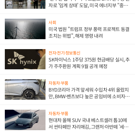
자로 '임계 상태' 도달, 미국 에너지부 "중요
한 이정표"
사회
미국 법원 "트럼프 정부 풍력 프로젝트 동결
조치는 위법", 해제 명령 내려
전자·전기·정보통신
SK하이닉스 1주당 375원 현금배당 실시, 추
가 주주환원 계획 9월 공개 예정
자동차·부품
BYD코리아 가격 앞세워 수입차 4위 올랐지
만, BMW·벤츠보다 높은 공임비에 소비자
불만 폭발
자동차·부품
현대차 올해 SUV 국내 베스트셀러 톱10에
서 싼타페만 자리매김, 그랜저·아반떼 '세단
쌍끌이'로 내수 방어