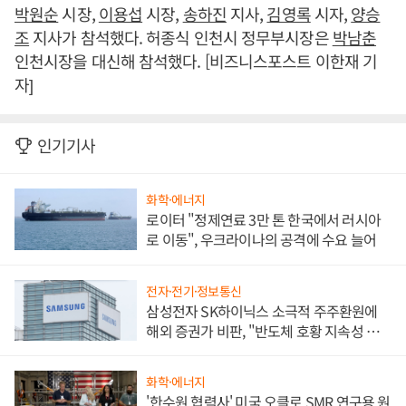
박원순
시장,
이용섭
시장,
송하진
지사,
김영록
시자,
양승
조
지사가 참석했다. 허종식 인천시 정무부시장은
박남춘
인천시장을 대신해 참석했다. [비즈니스포스트 이한재 기
자]
인기기사
화학·에너지
로이터 "정제연료 3만 톤 한국에서 러시아
로 이동", 우크라이나의 공격에 수요 늘어
전자·전기·정보통신
삼성전자 SK하이닉스 소극적 주주환원에
해외 증권가 비판, "반도체 호황 지속성 의
문"
화학·에너지
'한수원 협력사' 미국 오클로 SMR 연구용 원