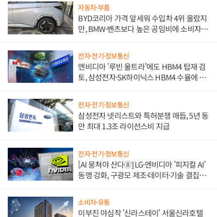
자동차·부품
BYD코리아 가격 앞세워 수입차 4위 올랐지
만, BMW·벤츠보다 높은 공임비에 소비자
불만 폭발
전자·전기·정보통신
엔비디아 '루빈 울트라'에도 HBM4 탑재 검
토, 삼성전자·SK하이닉스 HBM4 수율에 주
도권 갈린다
전자·전기·정보통신
삼성전자 넷리스트와 특허분쟁 매듭, 5년 동
안 최대 1.3조 라이선스비 지급
전자·전기·정보통신
[AI 뭉쳐야 산다⑧] LG·엔비디아 '피지컬 AI'
동맹 강화, 구광모 제조·데이터·기술 결집
해 종합 로보틱스 기업으로
소비자·유통
이부진 야심작 '신라스테이' 서울신라호텔