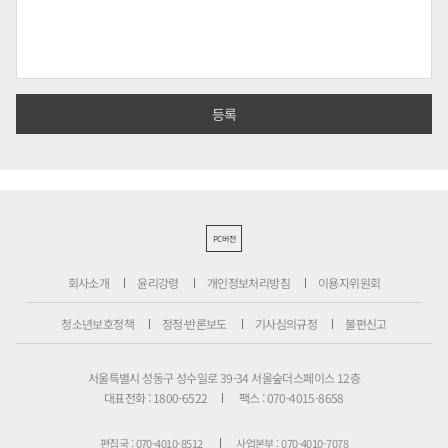
PC버전
회사소개
윤리강령
개인정보처리방침
이용자위원회
청소년보호정책
정정·반론보도
기사심의규정
불편신고
서울특별시 성동구 성수일로 39-34 서울숲더스페이스 12층
대표전화 : 1800-6522
팩스 : 070-4015-8658
편집국 : 070-4010-8512
사업본부 : 070-4010-7078