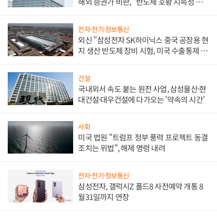
해외 증권가 비판, "반도체 호황 지속성 의
문"
전자·전기·정보통신
외신 "삼성전자 SK하이닉스 중국 공장용 현
지 생산 반도체 장비 시험, 미국 수출통제 대
비"
건설
국내외서 속도 붙는 원전 사업, 삼성물산·현
대건설·대우건설에 다가오는 '약속의 시간'
사회
미국 법원 "트럼프 정부 풍력 프로젝트 동결
조치는 위법", 해제 명령 내려
전자·전기·정보통신
삼성전자, 갤럭시Z 폴드8 사전예약 개통 8
월31일까지 연장