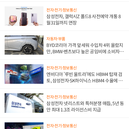
전자·전기·정보통신
삼성전자, 갤럭시Z 폴드8 사전예약 개통 8
월31일까지 연장
자동차·부품
BYD코리아 가격 앞세워 수입차 4위 올랐지
만, BMW·벤츠보다 높은 공임비에 소비자
불만 폭발
전자·전기·정보통신
엔비디아 '루빈 울트라'에도 HBM4 탑재 검
토, 삼성전자·SK하이닉스 HBM4 수율에 주
도권 갈린다
전자·전기·정보통신
삼성전자 넷리스트와 특허분쟁 매듭, 5년 동
안 최대 1.3조 라이선스비 지급
전자·전기·정보통신