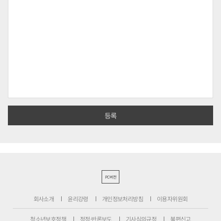
PC버전
회사소개
윤리강령
개인정보처리방침
이용자위원회
청소년보호정책
정정·반론보도
기사심의규정
불편신고