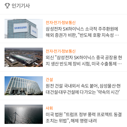
인기기사
전자·전기·정보통신
삼성전자 SK하이닉스 소극적 주주환원에
해외 증권가 비판, "반도체 호황 지속성 의
문"
전자·전기·정보통신
외신 "삼성전자 SK하이닉스 중국 공장용 현
지 생산 반도체 장비 시험, 미국 수출통제 대
비"
건설
원전 건설 국내외서 속도 붙어, 삼성물산·현
대건설·대우건설에 다가오는 '약속의 시간'
사회
미국 법원 "트럼프 정부 풍력 프로젝트 동결
조치는 위법", 해제 명령 내려