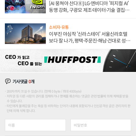
[AI 뭉쳐야 산다⑧] LG·엔비디아 '피지컬 AI'
동맹 강화, 구광모 제조·데이터·기술 결집
해 종합 로보틱스 기업으로
소비자·유통
이부진 야심작 '신라스테이' 서울신라호텔
보다 잘 나가, 평택·주문진·해남·건대로 성
장판 더 넓힌다
기사댓글
0
개
200자까지 쓰실 수 있습니다. (현재 0 byte / 최대 400byte)
저작권 등 다른 사람의 권리를 침해하거나 명예를 훼손하는 댓글은 관련 법률에 의해 제재를 받을
수 있습니다.
타인에게 불쾌감을 주는 욕설 등 비하하는 단어가 내용에 포함되거나 인신공격성 글은 관리자의 판
단에 의해 삭제 합니다.