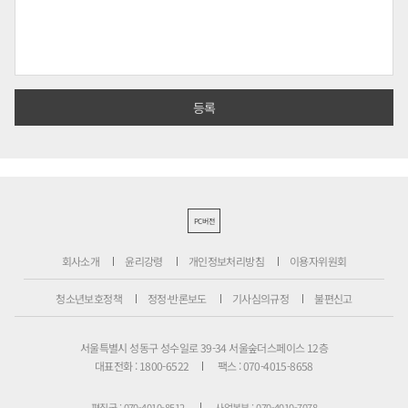
PC버전
회사소개
윤리강령
개인정보처리방침
이용자위원회
청소년보호정책
정정·반론보도
기사심의규정
불편신고
서울특별시 성동구 성수일로 39-34 서울숲더스페이스 12층
대표전화 : 1800-6522
팩스 : 070-4015-8658
편집국 : 070-4010-8512
사업본부 : 070-4010-7078