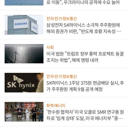
로 이동", 우크라이나의 공격에 수요 늘어
전자·전기·정보통신
삼성전자 SK하이닉스 소극적 주주환원에
해외 증권가 비판, "반도체 호황 지속성 의
문"
사회
미국 법원 "트럼프 정부 풍력 프로젝트 동결
조치는 위법", 해제 명령 내려
전자·전기·정보통신
SK하이닉스 1주당 375원 현금배당 실시, 추
가 주주환원 계획 9월 공개 예정
화학·에너지
'한수원 협력사' 미국 오클로 SMR 연구용 원
자로 '임계 상태' 도달, 미국 에너지부 "중요
한 이정표"