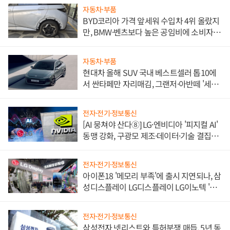
자동차·부품
BYD코리아 가격 앞세워 수입차 4위 올랐지
만, BMW·벤츠보다 높은 공임비에 소비자
불만 폭발
자동차·부품
현대차 올해 SUV 국내 베스트셀러 톱10에
서 싼타페만 자리매김, 그랜저·아반떼 '세단
쌍끌이'로 내수 방어
전자·전기·정보통신
[AI 뭉쳐야 산다⑧] LG·엔비디아 '피지컬 AI'
동맹 강화, 구광모 제조·데이터·기술 결집
해 종합 로보틱스 기업으로
전자·전기·정보통신
아이폰18 '메모리 부족'에 출시 지연되나, 삼
성디스플레이 LG디스플레이 LG이노텍 '탈
애플' 수익 다각화 속도
전자·전기·정보통신
삼성전자 넷리스트와 특허분쟁 매듭, 5년 동