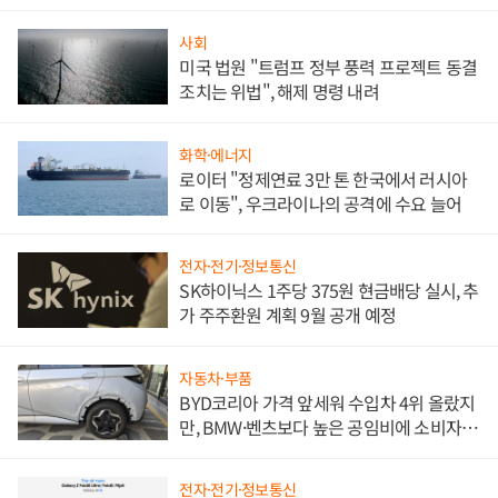
사회
미국 법원 "트럼프 정부 풍력 프로젝트 동결
조치는 위법", 해제 명령 내려
화학·에너지
로이터 "정제연료 3만 톤 한국에서 러시아
로 이동", 우크라이나의 공격에 수요 늘어
전자·전기·정보통신
SK하이닉스 1주당 375원 현금배당 실시, 추
가 주주환원 계획 9월 공개 예정
자동차·부품
BYD코리아 가격 앞세워 수입차 4위 올랐지
만, BMW·벤츠보다 높은 공임비에 소비자
불만 폭발
전자·전기·정보통신