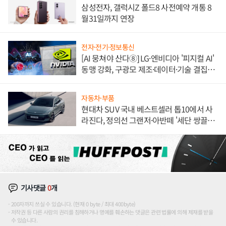
삼성전자, 갤럭시Z 폴드8 사전예약 개통 8
월31일까지 연장
전자·전기·정보통신
[AI 뭉쳐야 산다⑧] LG·엔비디아 '피지컬 AI'
동맹 강화, 구광모 제조·데이터·기술 결집
해 종합 로보틱스 기업으로
자동차·부품
현대차 SUV 국내 베스트셀러 톱10에서 사
라진다, 정의선 그랜저·아반떼 '세단 쌍끌
이'로 내수 방어
기사댓글
0
개
200자까지 쓰실 수 있습니다. (현재 0 byte / 최대 400byte)
저작권 등 다른 사람의 권리를 침해하거나 명예를 훼손하는 댓글은 관련 법률에 의해 제재를 받을
수 있습니다.