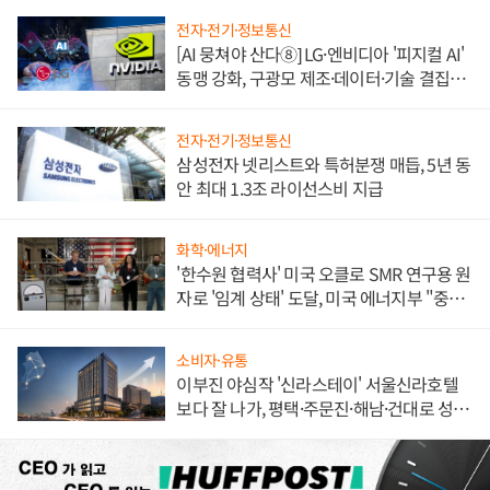
전자·전기·정보통신
[AI 뭉쳐야 산다⑧] LG·엔비디아 '피지컬 AI'
동맹 강화, 구광모 제조·데이터·기술 결집
해 종합 로보틱스 기업으로
전자·전기·정보통신
삼성전자 넷리스트와 특허분쟁 매듭, 5년 동
안 최대 1.3조 라이선스비 지급
화학·에너지
'한수원 협력사' 미국 오클로 SMR 연구용 원
자로 '임계 상태' 도달, 미국 에너지부 "중요
한 이정표"
소비자·유통
이부진 야심작 '신라스테이' 서울신라호텔
보다 잘 나가, 평택·주문진·해남·건대로 성
장판 더 넓힌다