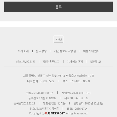
PC버전
회사소개
윤리강령
개인정보처리방침
이용자위원회
청소년보호정책
정정·반론보도
기사심의규정
불편신고
서울특별시 성동구 성수일로 39-34 서울숲더스페이스 12층
대표전화 : 1800-6522
팩스 : 070-4015-8658
편집국 : 070-4010-8512
사업본부 : 070-4010-7078
등록번호 : 서울 아 02897
제호 : 비즈니스포스트
등록일: 2013.11.13
발행·편집인 : 강석운
발행일자: 2013년 12월 2일
청소년보호책임자 : 강석운
ISSN : 2636-171X
Copyright ⓒ
B
USINESSPOST
. All rights reserved.