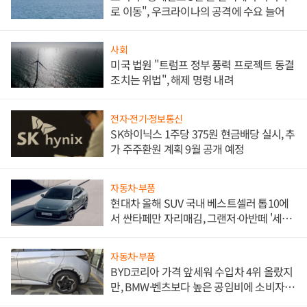
로 이동", 우크라이나의 공격에 수요 늘어
사회
미국 법원 "트럼프 정부 풍력 프로젝트 동결
조치는 위법", 해제 명령 내려
전자·전기·정보통신
SK하이닉스 1주당 375원 현금배당 실시, 추
가 주주환원 계획 9월 공개 예정
자동차·부품
현대차 올해 SUV 국내 베스트셀러 톱10에
서 싼타페만 자리매김, 그랜저·아반떼 '세단
쌍끌이'로 내수 방어
자동차·부품
BYD코리아 가격 앞세워 수입차 4위 올랐지
만, BMW·벤츠보다 높은 공임비에 소비자
불만 폭발