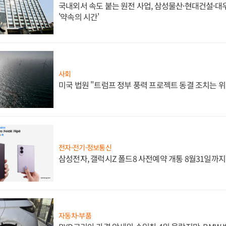
국내외서 속도 붙는 원전 사업, 삼성물산·현대건설·
'약속의 시간'
사회
미국 법원 "트럼프 정부 풍력 프로젝트 동결 조치는 위
전자·전기·정보통신
삼성전자, 갤럭시Z 폴드8 사전예약 개통 8월31일까
자동차·부품