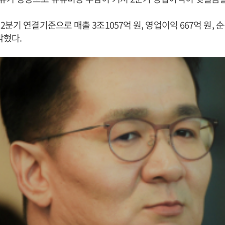
분기 연결기준으로 매출 3조1057억 원, 영업이익 667억 원, 순
밝혔다.