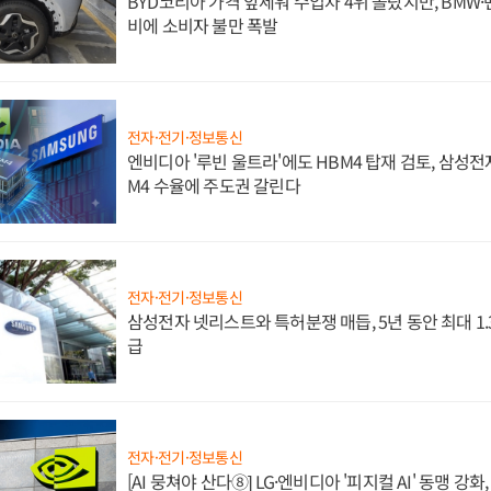
BYD코리아 가격 앞세워 수입차 4위 올랐지만, BMW
비에 소비자 불만 폭발
전자·전기·정보통신
엔비디아 '루빈 울트라'에도 HBM4 탑재 검토, 삼성전
M4 수율에 주도권 갈린다
전자·전기·정보통신
삼성전자 넷리스트와 특허분쟁 매듭, 5년 동안 최대 1
급
전자·전기·정보통신
[AI 뭉쳐야 산다⑧] LG·엔비디아 '피지컬 AI' 동맹 강