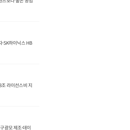
·벤츠보다 높은 공임
자·SK하이닉스 HB
.3조 라이선스비 지
화, 구광모 제조·데이