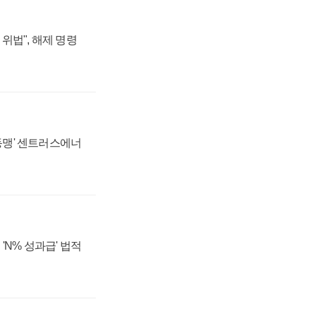
위법", 해제 명령
 동맹' 센트러스에너
'N% 성과급' 법적