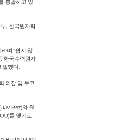
를 총괄하고 있
본부, 한국원자력
라며 “쉽지 않
 등 한국수력원자
 말했다.
회 의장 및 두코
V Rez)와 원
OU)를 맺기로
르제비치에서 6일