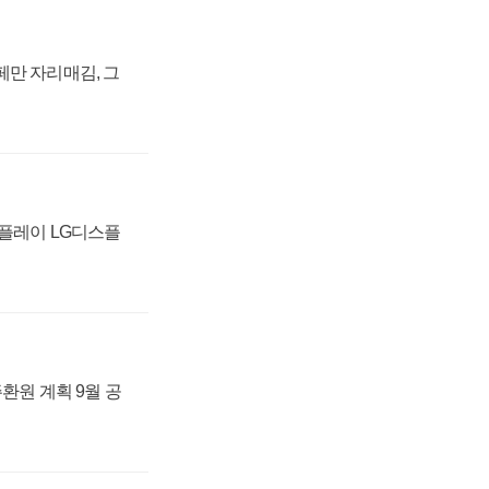
페만 자리매김, 그
스플레이 LG디스플
주환원 계획 9월 공