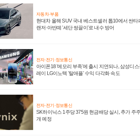
자동차·부품
현대차 올해 SUV 국내 베스트셀러 톱10에서 싼타
랜저·아반떼 '세단 쌍끌이'로 내수 방어
전자·전기·정보통신
아이폰18 '메모리 부족'에 출시 지연되나, 삼성디
레이 LG이노텍 '탈애플' 수익 다각화 속도
전자·전기·정보통신
SK하이닉스 1주당 375원 현금배당 실시, 추가 주
개 예정