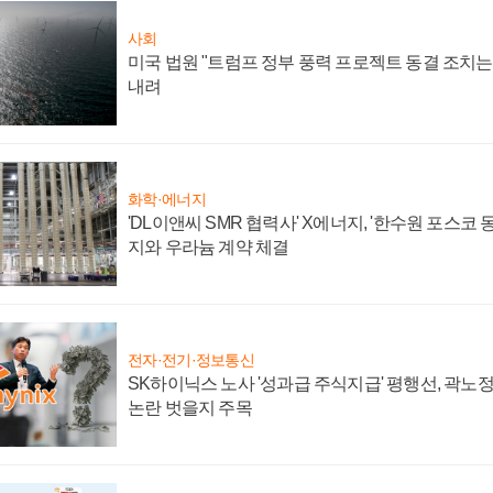
사회
미국 법원 "트럼프 정부 풍력 프로젝트 동결 조치는 
내려
화학·에너지
'DL이앤씨 SMR 협력사' X에너지, '한수원 포스코
지와 우라늄 계약 체결
전자·전기·정보통신
SK하이닉스 노사 '성과급 주식지급' 평행선, 곽노정 
논란 벗을지 주목