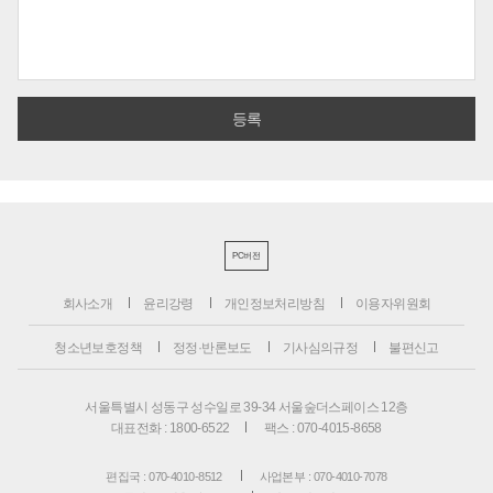
PC버전
회사소개
윤리강령
개인정보처리방침
이용자위원회
청소년보호정책
정정·반론보도
기사심의규정
불편신고
서울특별시 성동구 성수일로 39-34 서울숲더스페이스 12층
대표전화 : 1800-6522
팩스 : 070-4015-8658
편집국 : 070-4010-8512
사업본부 : 070-4010-7078