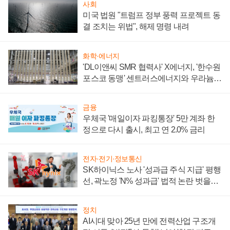
사회
미국 법원 "트럼프 정부 풍력 프로젝트 동
결 조치는 위법", 해제 명령 내려
화학·에너지
'DL이앤씨 SMR 협력사' X에너지, '한수원
포스코 동맹' 센트러스에너지와 우라늄
계약 체결
금융
우체국 '매일이자 파킹통장' 5만 계좌 한
정으로 다시 출시, 최고 연 2.0% 금리
전자·전기·정보통신
SK하이닉스 노사 '성과급 주식 지급' 평행
선, 곽노정 'N% 성과급' 법적 논란 벗을지
주목
정치
AI시대 맞아 25년 만에 전력산업 구조개