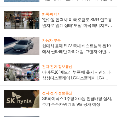
어
화학·에너지
'한수원 협력사' 미국 오클로 SMR 연구용
원자로 '임계 상태' 도달, 미국 에너지부
"중요한 이정표"
자동차·부품
현대차 올해 SUV 국내 베스트셀러 톱10
에서 싼타페만 자리매김, 그랜저·아반떼
'세단 쌍끌이'로 내수 방어
전자·전기·정보통신
아이폰18 '메모리 부족'에 출시 지연되나,
삼성디스플레이 LG디스플레이 LG이노
텍 '탈애플' 수익 다각화 속도
전자·전기·정보통신
SK하이닉스 1주당 375원 현금배당 실시,
추가 주주환원 계획 9월 공개 예정