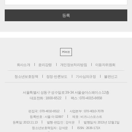
PC버전
회사소개
윤리강령
개인정보처리방침
이용자위원회
청소년보호정책
정정·반론보도
기사심의규정
불편신고
서울특별시 성동구 성수일로 39-34 서울숲더스페이스 12층
대표전화 : 1800-6522
팩스 : 070-4015-8658
편집국 : 070-4010-8512
사업본부 : 070-4010-7078
등록번호 : 서울 아 02897
제호 : 비즈니스포스트
등록일: 2013.11.13
발행·편집인 : 강석운
발행일자: 2013년 12월 2일
청소년보호책임자 : 강석운
ISSN : 2636-171X