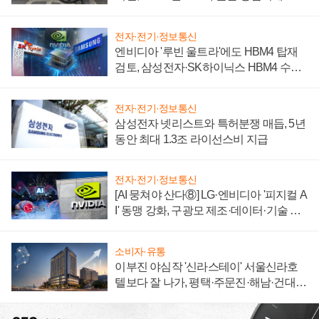
자 불만 폭발
전자·전기·정보통신
엔비디아 '루빈 울트라'에도 HBM4 탑재
검토, 삼성전자·SK하이닉스 HBM4 수율
에 주도권 갈린다
전자·전기·정보통신
삼성전자 넷리스트와 특허분쟁 매듭, 5년
동안 최대 1.3조 라이선스비 지급
전자·전기·정보통신
[AI 뭉쳐야 산다⑧] LG·엔비디아 '피지컬 A
I' 동맹 강화, 구광모 제조·데이터·기술 결
집해 종합 로보틱스 기업으로
소비자·유통
이부진 야심작 '신라스테이' 서울신라호
텔보다 잘 나가, 평택·주문진·해남·건대로
성장판 더 넓힌다