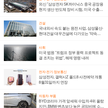
외신 "삼성전자 SK하이닉스 중국 공장용
현지 생산 반도체 장비 시험, 미국 수출통
제 대비"
건설
국내외서 속도 붙는 원전 사업, 삼성물산·
현대건설·대우건설에 다가오는 '약속의
시간'
사회
미국 법원 "트럼프 정부 풍력 프로젝트 동
결 조치는 위법", 해제 명령 내려
전자·전기·정보통신
삼성전자, 갤럭시Z 폴드8 사전예약 개통
8월31일까지 연장
자동차·부품
BYD코리아 가격 앞세워 수입차 4위 올랐
지만, BMW·벤츠보다 높은 공임비에 소비