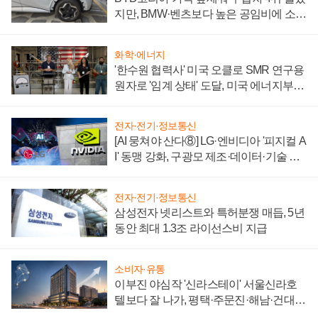
지만, BMW·벤츠보다 높은 공임비에 소비
자 불만 폭발
화학·에너지
'한수원 협력사' 미국 오클로 SMR 연구용
원자로 '임계 상태' 도달, 미국 에너지부
"중요한 이정표"
전자·전기·정보통신
[AI 뭉쳐야 산다⑧] LG·엔비디아 '피지컬 A
I' 동맹 강화, 구광모 제조·데이터·기술 결
집해 종합 로보틱스 기업으로
전자·전기·정보통신
삼성전자 넷리스트와 특허분쟁 매듭, 5년
동안 최대 1.3조 라이선스비 지급
소비자·유통
이부진 야심작 '신라스테이' 서울신라호
텔보다 잘 나가, 평택·주문진·해남·건대로
성장판 더 넓힌다