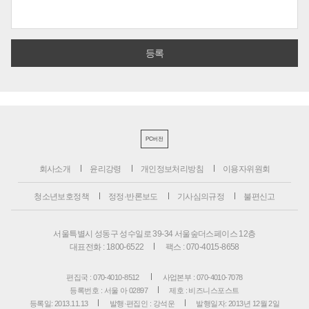
PC버전
회사소개
윤리강령
개인정보처리방침
이용자위원회
청소년보호정책
정정·반론보도
기사심의규정
불편신고
서울특별시 성동구 성수일로 39-34 서울숲더스페이스 12층
대표전화 : 1800-6522
팩스 : 070-4015-8658
편집국 : 070-4010-8512
사업본부 : 070-4010-7078
등록번호 : 서울 아 02897
제호 : 비즈니스포스트
등록일: 2013.11.13
발행·편집인 : 강석운
발행일자: 2013년 12월 2일