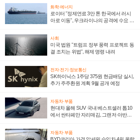
화학·에너지
로이터 "정제연료 3만 톤 한국에서 러시
아로 이동", 우크라이나의 공격에 수요 늘
어
사회
미국 법원 "트럼프 정부 풍력 프로젝트 동
결 조치는 위법", 해제 명령 내려
전자·전기·정보통신
SK하이닉스 1주당 375원 현금배당 실시,
추가 주주환원 계획 9월 공개 예정
자동차·부품
현대차 올해 SUV 국내 베스트셀러 톱10
에서 싼타페만 자리매김, 그랜저·아반떼
'세단 쌍끌이'로 내수 방어
자동차·부품
BYD코리아 가격 앞세워 수입차 4위 올랐