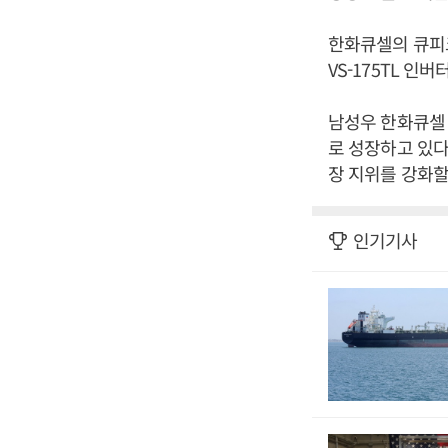
한화큐셀의 큐피크 
VS-175TL 인
남성우 한화큐셀 
로 성장하고 있다
장 지위를 강화할
인기기사