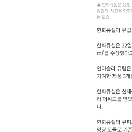
▲ 한화큐셀은 22일 독
밝혔다. 사진은 한
는 모습.
한화큐셀이 유럽
한화큐셀은 22일 
rd)’를 수상했다
인터솔라 유럽은
기여한 제품 3개
한화큐셀은 신제품
라 어워드를 받았
다.
한화큐셀의 큐피
양광 모듈로 기존