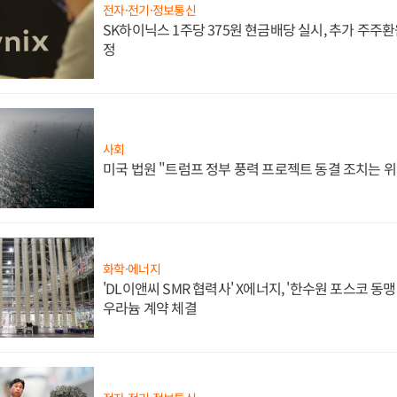
전자·전기·정보통신
SK하이닉스 1주당 375원 현금배당 실시, 추가 주주환
정
사회
미국 법원 "트럼프 정부 풍력 프로젝트 동결 조치는 위
화학·에너지
'DL이앤씨 SMR 협력사' X에너지, '한수원 포스코 
우라늄 계약 체결