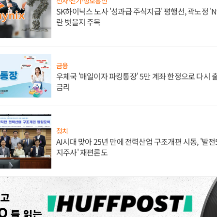
전자·전기·정보통신
SK하이닉스 노사 '성과급 주식지급' 평행선, 곽노정 'N
란 벗을지 주목
금융
우체국 '매일이자 파킹통장' 5만 계좌 한정으로 다시 출시
금리
정치
AI시대 맞아 25년 만에 전력산업 구조개편 시동, '발전5
지주사' 재편론도