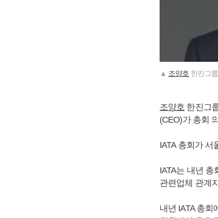
▲
조양호
한진그룹 
조양호
한진그룹
(CEO)가 총회
IATA 총회가 
IATA는 내년 
관련업체 관계자
내년 IATA 총