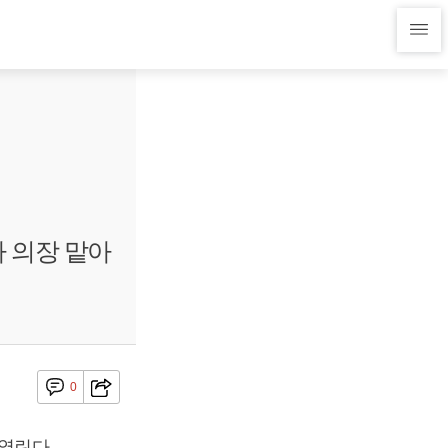
 의장 맡아
0
열린다.