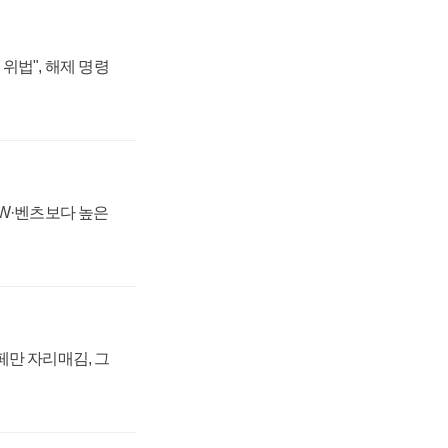
위법", 해제 명령
MW·벤츠보다 높은
페만 자리매김, 그