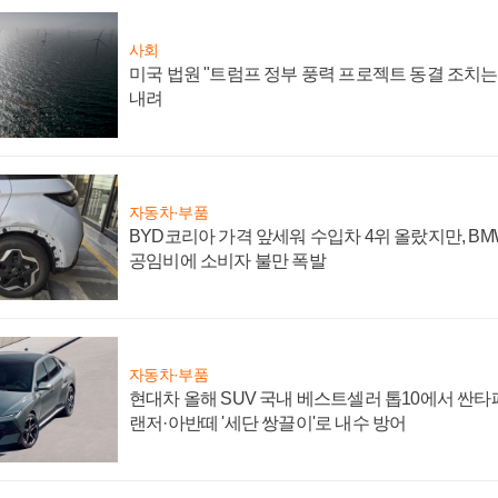
사회
미국 법원 "트럼프 정부 풍력 프로젝트 동결 조치는 
내려
자동차·부품
BYD코리아 가격 앞세워 수입차 4위 올랐지만, B
공임비에 소비자 불만 폭발
자동차·부품
현대차 올해 SUV 국내 베스트셀러 톱10에서 싼타
랜저·아반떼 '세단 쌍끌이'로 내수 방어