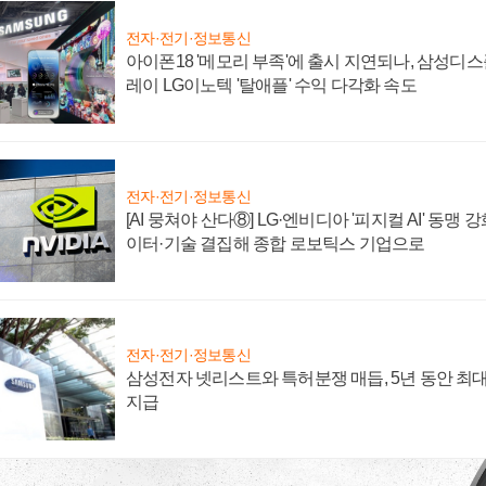
전자·전기·정보통신
아이폰18 '메모리 부족'에 출시 지연되나, 삼성디
레이 LG이노텍 '탈애플' 수익 다각화 속도
전자·전기·정보통신
[AI 뭉쳐야 산다⑧] LG·엔비디아 '피지컬 AI' 동맹 
이터·기술 결집해 종합 로보틱스 기업으로
전자·전기·정보통신
삼성전자 넷리스트와 특허분쟁 매듭, 5년 동안 최대
지급