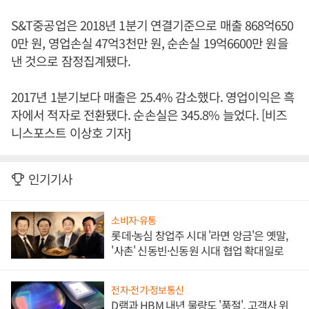
S&T중공업은 2018년 1분기 연결기준으로 매출 868억650
0만 원, 영업손실 47억3천만 원, 순손실 19억6600만 원을
낸 것으로 잠정집계됐다.
2017년 1분기보다 매출은 25.4% 감소했다. 영업이익은 흑
자에서 적자로 전환됐다. 순손실은 345.8% 늘었다. [비즈
니스포스트 이상호 기자]
인기기사
소비자·유통
롯데·농심 창업주 시대 '라면 앙금'은 옛말,
'사촌' 신동빈·신동원 시대 협업 확대일로
전자·전기·정보통신
D램과 HBM 내년 물량도 '품절', 고객사 위