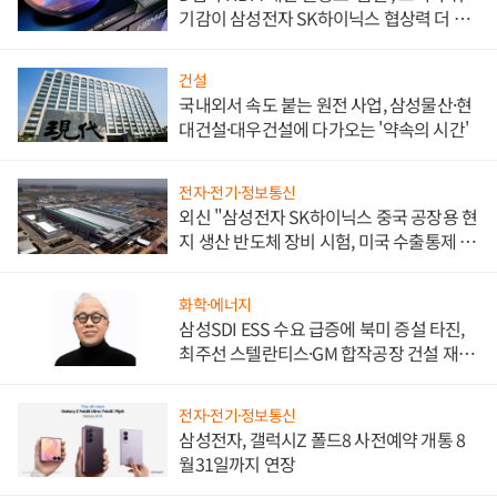
기감이 삼성전자 SK하이닉스 협상력 더 키
워
건설
국내외서 속도 붙는 원전 사업, 삼성물산·현
대건설·대우건설에 다가오는 '약속의 시간'
전자·전기·정보통신
외신 "삼성전자 SK하이닉스 중국 공장용 현
지 생산 반도체 장비 시험, 미국 수출통제 대
비"
화학·에너지
삼성SDI ESS 수요 급증에 북미 증설 타진,
최주선 스텔란티스·GM 합작공장 건설 재추
진하나
전자·전기·정보통신
삼성전자, 갤럭시Z 폴드8 사전예약 개통 8
월31일까지 연장