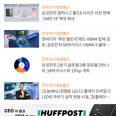
전자·전기·정보통신
삼성전자 갤럭시 Z 폴드8 시리즈 사전 판매
'144만 대' 역대 최대
전자·전기·정보통신
엔비디아 '루빈 울트라'에도 HBM4 탑재 검
토, 삼성전자·SK하이닉스 HBM4 수율에 주
도권 갈린다
전자·전기·정보통신
삼성전자 2분기 글로벌 D램 점유율 39% 1
위, SK하이닉스와 13%p 격차
전자·전기·정보통신
[오늘Who] 정철동 LG디스플레이 모바일 O
LED로 하반기 실적 반등 시동, '칩플레이
션'에 가격 인하 압박은 부담