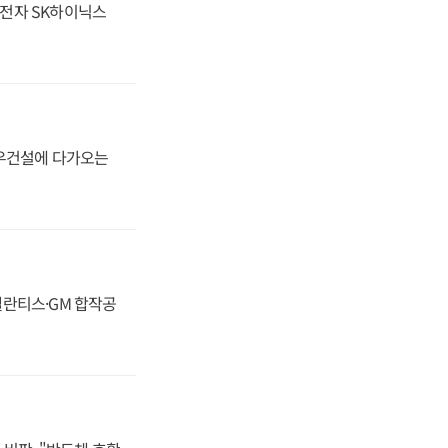
성전자 SK하이닉스
대우건설에 다가오는
스텔란티스·GM 합작공