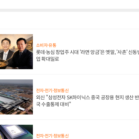
소비자·유통
롯데·농심 창업주 시대 '라면 앙금'은 옛말, '사촌' 신
업 확대일로
전자·전기·정보통신
외신 "삼성전자 SK하이닉스 중국 공장용 현지 생산 반
국 수출통제 대비"
전자·전기·정보통신