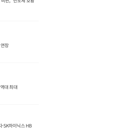
비판, "반도체 호황
지 연장
' 역대 최대
자·SK하이닉스 HB