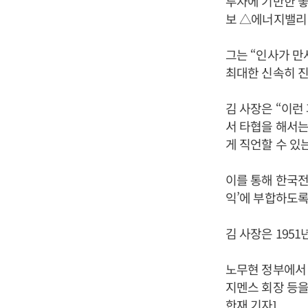
투자에 기반한 좋
보 △에너지밸리 
그는 “인사가 만
최대한 신속히 진
김 사장은 “이런
서 타협을 해서는
게 직언할 수 있
이를 통해 한국전
익’에 부합하도록
김 사장은 195
노무현 정부에서
지멘스 회장 등을
한재 기자]