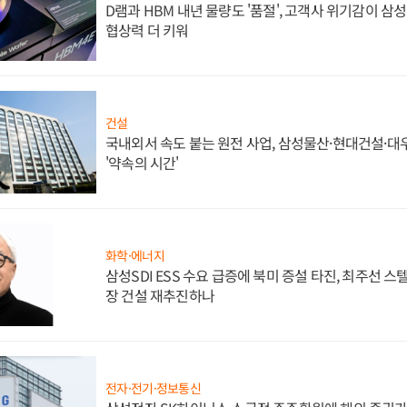
D램과 HBM 내년 물량도 '품절', 고객사 위기감이 삼
협상력 더 키워
건설
국내외서 속도 붙는 원전 사업, 삼성물산·현대건설·
'약속의 시간'
화학·에너지
삼성SDI ESS 수요 급증에 북미 증설 타진, 최주선 
장 건설 재추진하나
전자·전기·정보통신