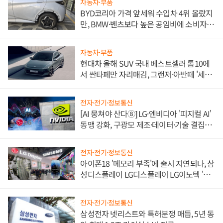
자동차·부품
BYD코리아 가격 앞세워 수입차 4위 올랐지
만, BMW·벤츠보다 높은 공임비에 소비자
불만 폭발
자동차·부품
현대차 올해 SUV 국내 베스트셀러 톱10에
서 싼타페만 자리매김, 그랜저·아반떼 '세단
쌍끌이'로 내수 방어
전자·전기·정보통신
[AI 뭉쳐야 산다⑧] LG·엔비디아 '피지컬 AI'
동맹 강화, 구광모 제조·데이터·기술 결집
해 종합 로보틱스 기업으로
전자·전기·정보통신
아이폰18 '메모리 부족'에 출시 지연되나, 삼
성디스플레이 LG디스플레이 LG이노텍 '탈
애플' 수익 다각화 속도
전자·전기·정보통신
삼성전자 넷리스트와 특허분쟁 매듭, 5년 동