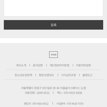
PC버전
회사소개
윤리강령
개인정보처리방침
이용자위원회
청소년보호정책
정정·반론보도
기사심의규정
불편신고
서울특별시 성동구 성수일로 39-34 서울숲더스페이스 12층
대표전화 : 1800-6522
팩스 : 070-4015-8658
편집국 : 070-4010-8512
사업본부 : 070-4010-7078