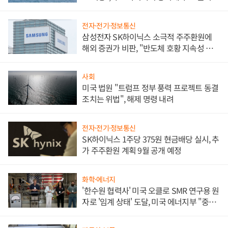
전자·전기·정보통신
삼성전자 SK하이닉스 소극적 주주환원에
해외 증권가 비판, "반도체 호황 지속성 의
문"
사회
미국 법원 "트럼프 정부 풍력 프로젝트 동결
조치는 위법", 해제 명령 내려
전자·전기·정보통신
SK하이닉스 1주당 375원 현금배당 실시, 추
가 주주환원 계획 9월 공개 예정
화학·에너지
'한수원 협력사' 미국 오클로 SMR 연구용 원
자로 '임계 상태' 도달, 미국 에너지부 "중요
한 이정표"