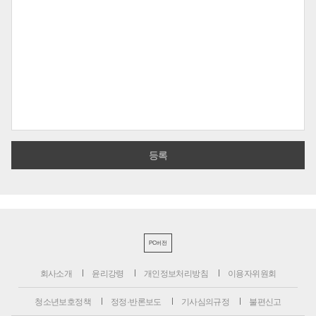
PC버전
회사소개
윤리강령
개인정보처리방침
이용자위원회
청소년보호정책
정정·반론보도
기사심의규정
불편신고