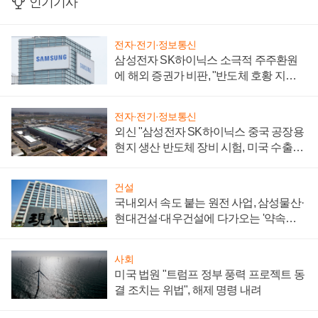
인기기사
전자·전기·정보통신
삼성전자 SK하이닉스 소극적 주주환원
에 해외 증권가 비판, "반도체 호황 지속
성 의문"
전자·전기·정보통신
외신 "삼성전자 SK하이닉스 중국 공장용
현지 생산 반도체 장비 시험, 미국 수출통
제 대비"
건설
국내외서 속도 붙는 원전 사업, 삼성물산·
현대건설·대우건설에 다가오는 '약속의
시간'
사회
미국 법원 "트럼프 정부 풍력 프로젝트 동
결 조치는 위법", 해제 명령 내려