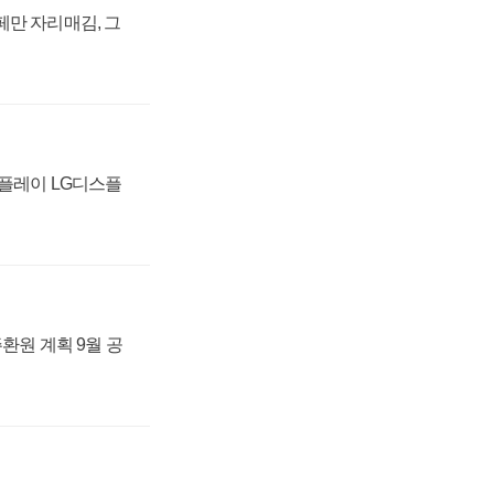
페만 자리매김, 그
스플레이 LG디스플
주환원 계획 9월 공