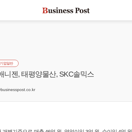
기업일반
 애니젠, 태평양물산, SKC솔믹스
8
sinesspost.co.kr
개별기준으로 매출 46억 원, 영업이익 3억 원, 순이익 4억 