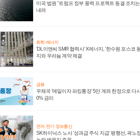
미국 법원 "트럼프 정부 풍력 프로젝트 동결 조치는 
내려
화학·에너지
'DL이앤씨 SMR 협력사' X에너지, '한수원 포스코
지와 우라늄 계약 체결
금융
우체국 '매일이자 파킹통장' 5만 계좌 한정으로 다시 
0% 금리
전자·전기·정보통신
SK하이닉스 노사 '성과급 주식 지급' 평행선, 곽노정
논란 벗을지 주목