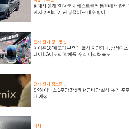
현대차 올해 SUV 국내 베스트셀러 톱10에서 싼타
랜저·아반떼 '세단 쌍끌이'로 내수 방어
전자·전기·정보통신
아이폰18 '메모리 부족'에 출시 지연되나, 삼성디
레이 LG이노텍 '탈애플' 수익 다각화 속도
전자·전기·정보통신
SK하이닉스 1주당 375원 현금배당 실시, 추가 주
개 예정
사회