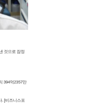
 낸 것으로 잠정
 394억2357만
다. [비즈니스포