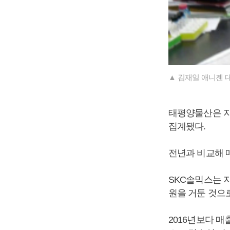
▲ 김재일 애니젠 
태평양물산은 지난
집계됐다.
전년과 비교해 
SKC솔믹스는 지난
원을 거둔 것으
2016년보다 매