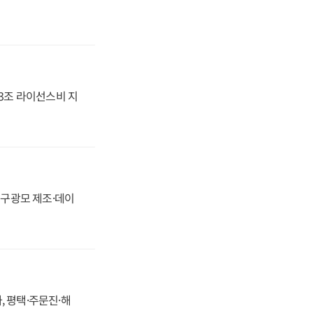
.3조 라이선스비 지
화, 구광모 제조·데이
, 평택·주문진·해