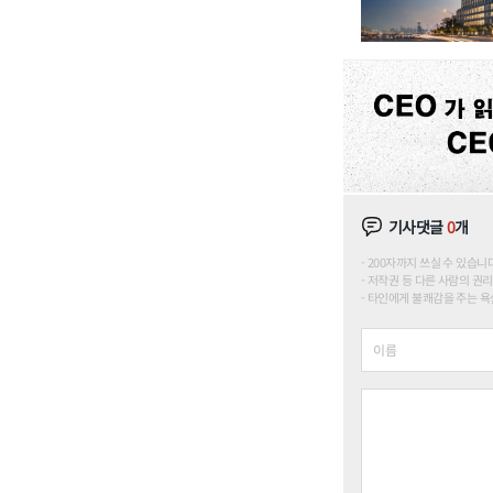
기사댓글
0
개
200자까지 쓰실 수 있습니다. (
저작권 등 다른 사람의 권리
타인에게 불쾌감을 주는 욕설