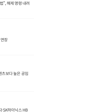
법", 해제 명령 내려
지 연장
·벤츠보다 높은 공임
자·SK하이닉스 HB