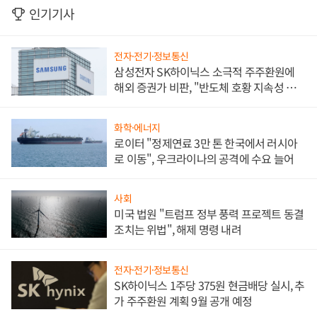
인기기사
전자·전기·정보통신
삼성전자 SK하이닉스 소극적 주주환원에
해외 증권가 비판, "반도체 호황 지속성 의
문"
화학·에너지
로이터 "정제연료 3만 톤 한국에서 러시아
로 이동", 우크라이나의 공격에 수요 늘어
사회
미국 법원 "트럼프 정부 풍력 프로젝트 동결
조치는 위법", 해제 명령 내려
전자·전기·정보통신
SK하이닉스 1주당 375원 현금배당 실시, 추
가 주주환원 계획 9월 공개 예정