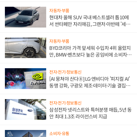
자동차·부품
현대차 올해 SUV 국내 베스트셀러 톱10에
서 싼타페만 자리매김, 그랜저·아반떼 '세단
쌍끌이'로 내수 방어
자동차·부품
BYD코리아 가격 앞세워 수입차 4위 올랐지
만, BMW·벤츠보다 높은 공임비에 소비자
불만 폭발
전자·전기·정보통신
[AI 뭉쳐야 산다⑧] LG·엔비디아 '피지컬 AI'
동맹 강화, 구광모 제조·데이터·기술 결집
해 종합 로보틱스 기업으로
전자·전기·정보통신
삼성전자 넷리스트와 특허분쟁 매듭, 5년 동
안 최대 1.3조 라이선스비 지급
소비자·유통