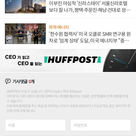
이부진 야심작 '신라스테이' 서울신라호텔
보다 잘 나가, 평택·주문진·해남·건대로 성
장판 더 넓힌다
화학·에너지
'한수원 협력사' 미국 오클로 SMR 연구용 원
자로 '임계 상태' 도달, 미국 에너지부 "중요
한 이정표"
기사댓글
0
개
200자까지 쓰실 수 있습니다. (현재 0 byte / 최대 400byte)
저작권 등 다른 사람의 권리를 침해하거나 명예를 훼손하는 댓글은 관련 법률에 의해 제재를 받을
수 있습니다.
타인에게 불쾌감을 주는 욕설 등 비하하는 단어가 내용에 포함되거나 인신공격성 글은 관리자의 판
단에 의해 삭제 합니다.