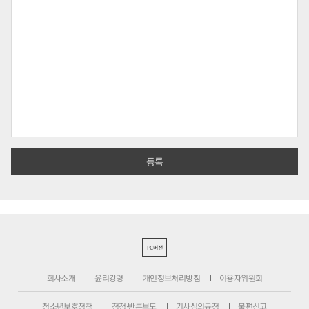
PC버전
회사소개
윤리강령
개인정보처리방침
이용자위원회
청소년보호정책
정정·반론보도
기사심의규정
불편신고