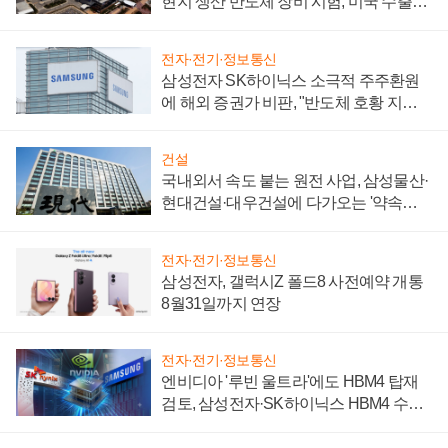
현지 생산 반도체 장비 시험, 미국 수출통
제 대비"
전자·전기·정보통신
삼성전자 SK하이닉스 소극적 주주환원
에 해외 증권가 비판, "반도체 호황 지속
성 의문"
건설
국내외서 속도 붙는 원전 사업, 삼성물산·
현대건설·대우건설에 다가오는 '약속의
시간'
전자·전기·정보통신
삼성전자, 갤럭시Z 폴드8 사전예약 개통
8월31일까지 연장
전자·전기·정보통신
엔비디아 '루빈 울트라'에도 HBM4 탑재
검토, 삼성전자·SK하이닉스 HBM4 수율
에 주도권 갈린다