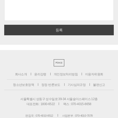
PC버전
회사소개
윤리강령
개인정보처리방침
이용자위원회
청소년보호정책
정정·반론보도
기사심의규정
불편신고
서울특별시 성동구 성수일로 39-34 서울숲더스페이스 12층
대표전화 : 1800-6522
팩스 : 070-4015-8658
편집국 : 070-4010-8512
사업본부 : 070-4010-7078