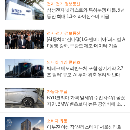
전자·전기·정보통신
삼성전자 넷리스트와 특허분쟁 매듭, 5년
동안 최대 1.3조 라이선스비 지급
전자·전기·정보통신
[AI 뭉쳐야 산다⑧] LG·엔비디아 '피지컬 A
I' 동맹 강화, 구광모 제조·데이터·기술 결
집해 종합 로보틱스 기업으로
인터넷·게임·콘텐츠
빅테크 메모리반도체 포함 장기계약 '2.7
조 달러' 규모, AI 투자 위축 우려와 반대
신호
자동차·부품
BYD코리아 가격 앞세워 수입차 4위 올랐
지만, BMW·벤츠보다 높은 공임비에 소비
자 불만 폭발
소비자·유통
이부진 야심작 '신라스테이' 서울신라호