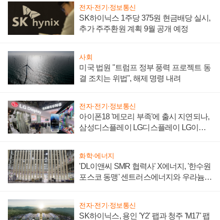
전자·전기·정보통신
SK하이닉스 1주당 375원 현금배당 실시,
추가 주주환원 계획 9월 공개 예정
사회
미국 법원 "트럼프 정부 풍력 프로젝트 동
결 조치는 위법", 해제 명령 내려
전자·전기·정보통신
아이폰18 '메모리 부족'에 출시 지연되나,
삼성디스플레이 LG디스플레이 LG이노
텍 '탈애플' 수익 다각화 속도
화학·에너지
'DL이앤씨 SMR 협력사' X에너지, '한수원
포스코 동맹' 센트러스에너지와 우라늄
계약 체결
전자·전기·정보통신
SK하이닉스, 용인 'Y2' 팹과 청주 'M17' 팹