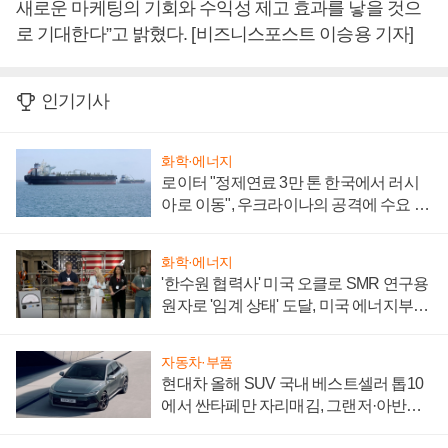
새로운 마케팅의 기회와 수익성 제고 효과를 낳을 것으
로 기대한다”고 밝혔다. [비즈니스포스트 이승용 기자]
인기기사
화학·에너지
로이터 "정제연료 3만 톤 한국에서 러시
아로 이동", 우크라이나의 공격에 수요 늘
어
화학·에너지
'한수원 협력사' 미국 오클로 SMR 연구용
원자로 '임계 상태' 도달, 미국 에너지부
"중요한 이정표"
자동차·부품
현대차 올해 SUV 국내 베스트셀러 톱10
에서 싼타페만 자리매김, 그랜저·아반떼
'세단 쌍끌이'로 내수 방어