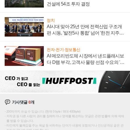
건설에 54조 투자 결정
정치
AI시대 맞아 25년 만에 전력산업 구조개
편 시동, '발전5사 통합' 넘어 '한전 지주사'
재편론도
전자·전기·정보통신
AI 메모리반도체 시장에서 낸드플래시보
다 D램 부각, 고객사 물량 선점 수요의 '우
선순위'
기사댓글
0
개
200자까지 쓰실 수 있습니다. (현재 0 byte / 최대 400byte)
저작권 등 다른 사람의 권리를 침해하거나 명예를 훼손하는 댓글은 관련 법률에 의해 제재
를 받을 수 있습니다.
타인에게 불쾌감을 주는 욕설 등 비하하는 단어가 내용에 포함되거나 인신공격성 글은 관
리자의 판단에 의해 삭제 합니다.