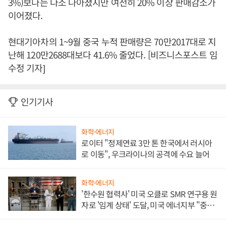
3%)보다는 다소 나아졌지만 여전히 20% 이상 판매감소가
이어졌다.
현대기아차의 1~9월 중국 누적 판매량은 70만2017대로 지
난해 120만2688대보다 41.6% 줄었다. [비즈니스포스트 임
수정 기자]
인기기사
화학·에너지
로이터 "정제연료 3만 톤 한국에서 러시아
로 이동", 우크라이나의 공격에 수요 늘어
화학·에너지
'한수원 협력사' 미국 오클로 SMR 연구용 원
자로 '임계 상태' 도달, 미국 에너지부 "중요
한 이정표"