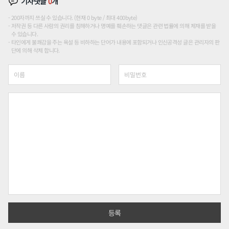
기사댓글
0
개
200자까지 쓰실 수 있습니다. (현재 0 byte / 최대 400byte)
저작권 등 다른 사람의 권리를 침해하거나 명예를 훼손하는 댓글은 관련 법률에 의해 제재를 받을
수 있습니다.
타인에게 불쾌감을 주는 욕설 등 비하하는 단어가 내용에 포함되거나 인신공격성 글은 관리자의 판
단에 의해 삭제 합니다.