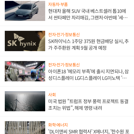
자동차·부품
현대차 올해 SUV 국내 베스트셀러 톱10에
서 싼타페만 자리매김, 그랜저·아반떼 '세단
쌍끌이'로 내수 방어
전자·전기·정보통신
SK하이닉스 1주당 375원 현금배당 실시, 추
가 주주환원 계획 9월 공개 예정
전자·전기·정보통신
아이폰18 '메모리 부족'에 출시 지연되나, 삼
성디스플레이 LG디스플레이 LG이노텍 '탈
애플' 수익 다각화 속도
사회
미국 법원 "트럼프 정부 풍력 프로젝트 동결
조치는 위법", 해제 명령 내려
화학·에너지
'DL이앤씨 SMR 협력사' X에너지, '한수원 포