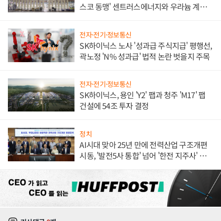
스코 동맹' 센트러스에너지와 우라늄 계약
체결
전자·전기·정보통신
SK하이닉스 노사 '성과급 주식지급' 평행선,
곽노정 'N% 성과급' 법적 논란 벗을지 주목
전자·전기·정보통신
SK하이닉스, 용인 'Y2' 팹과 청주 'M17' 팹
건설에 54조 투자 결정
정치
AI시대 맞아 25년 만에 전력산업 구조개편
시동, '발전5사 통합' 넘어 '한전 지주사' 재편
론도