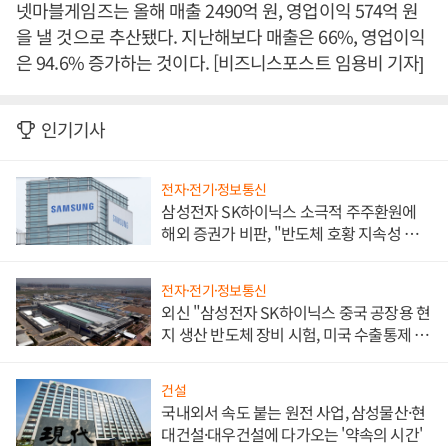
넷마블게임즈는 올해 매출 2490억 원, 영업이익 574억 원
을 낼 것으로 추산됐다. 지난해보다 매출은 66%, 영업이익
은 94.6% 증가하는 것이다. [비즈니스포스트 임용비 기자]
인기기사
전자·전기·정보통신
삼성전자 SK하이닉스 소극적 주주환원에
해외 증권가 비판, "반도체 호황 지속성 의
문"
전자·전기·정보통신
외신 "삼성전자 SK하이닉스 중국 공장용 현
지 생산 반도체 장비 시험, 미국 수출통제 대
비"
건설
국내외서 속도 붙는 원전 사업, 삼성물산·현
대건설·대우건설에 다가오는 '약속의 시간'