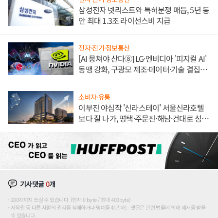
삼성전자 넷리스트와 특허분쟁 매듭, 5년 동
안 최대 1.3조 라이선스비 지급
전자·전기·정보통신
[AI 뭉쳐야 산다⑧] LG·엔비디아 '피지컬 AI'
동맹 강화, 구광모 제조·데이터·기술 결집
해 종합 로보틱스 기업으로
소비자·유통
이부진 야심작 '신라스테이' 서울신라호텔
보다 잘 나가, 평택·주문진·해남·건대로 성
장판 더 넓힌다
기사댓글
0
개
200자까지 쓰실 수 있습니다. (현재 0 byte / 최대 400byte)
저작권 등 다른 사람의 권리를 침해하거나 명예를 훼손하는 댓글은 관련 법률에 의해 제재를 받을
수 있습니다.