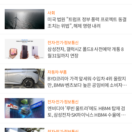
사회
미국 법원 "트럼프 정부 풍력 프로젝트 동결
조치는 위법", 해제 명령 내려
전자·전기·정보통신
삼성전자, 갤럭시Z 폴드8 사전예약 개통 8
월31일까지 연장
자동차·부품
BYD코리아 가격 앞세워 수입차 4위 올랐지
만, BMW·벤츠보다 높은 공임비에 소비자
불만 폭발
전자·전기·정보통신
엔비디아 '루빈 울트라'에도 HBM4 탑재 검
토, 삼성전자·SK하이닉스 HBM4 수율에 주
도권 갈린다
전자·전기·정보통신