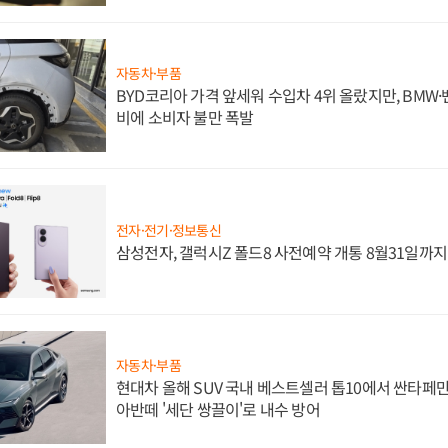
자동차·부품
BYD코리아 가격 앞세워 수입차 4위 올랐지만, BMW
비에 소비자 불만 폭발
전자·전기·정보통신
삼성전자, 갤럭시Z 폴드8 사전예약 개통 8월31일까
자동차·부품
현대차 올해 SUV 국내 베스트셀러 톱10에서 싼타페만
아반떼 '세단 쌍끌이'로 내수 방어