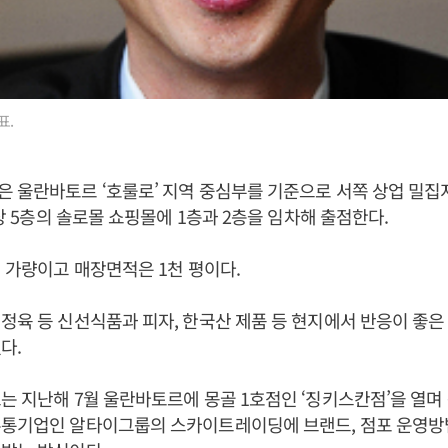
표.
 울란바토르 ‘호룰로’ 지역 중심부를 기준으로 서쪽 상업 밀
지상 5층의 솔로몰 쇼핑몰에 1층과 2층을 임차해 출점한다.
평 가량이고 매장면적은 1천 평이다.
정육 등 신선식품과 피자, 한국산 제품 등 현지에서 반응이 좋
다.
는 지난해 7월 울란바토르에 몽골 1호점인 ‘징키스칸점’을 열며
통기업인 알타이그룹의 스카이트레이딩에 브랜드, 점포 운영방법