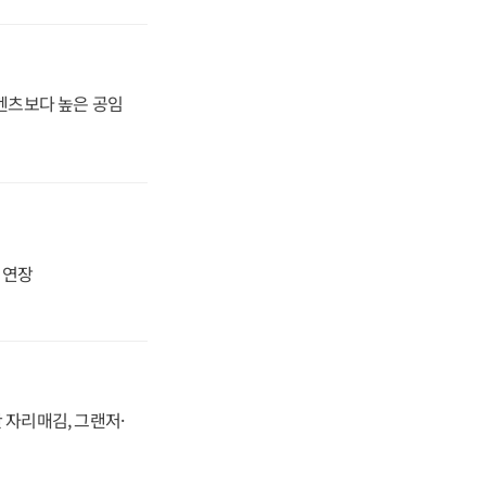
·벤츠보다 높은 공임
지 연장
 자리매김, 그랜저·