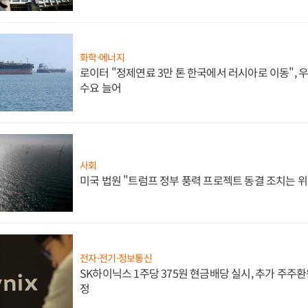
화학·에너지
로이터 "정제연료 3만 톤 한국에서 러시아로 이동",
수요 늘어
사회
미국 법원 "트럼프 정부 풍력 프로젝트 동결 조치는 위
전자·전기·정보통신
SK하이닉스 1주당 375원 현금배당 실시, 추가 주주환
정