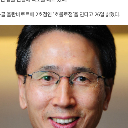
몽골 울란바토르에 2호점인 ‘호룰로점’을 연다고 26일 밝혔다.