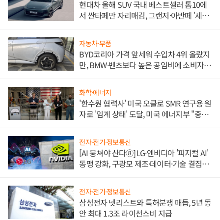
현대차 올해 SUV 국내 베스트셀러 톱10에
서 싼타페만 자리매김, 그랜저·아반떼 '세단
쌍끌이'로 내수 방어
자동차·부품
BYD코리아 가격 앞세워 수입차 4위 올랐지
만, BMW·벤츠보다 높은 공임비에 소비자
불만 폭발
화학·에너지
'한수원 협력사' 미국 오클로 SMR 연구용 원
자로 '임계 상태' 도달, 미국 에너지부 "중요
한 이정표"
전자·전기·정보통신
[AI 뭉쳐야 산다⑧] LG·엔비디아 '피지컬 AI'
동맹 강화, 구광모 제조·데이터·기술 결집
해 종합 로보틱스 기업으로
전자·전기·정보통신
삼성전자 넷리스트와 특허분쟁 매듭, 5년 동
안 최대 1.3조 라이선스비 지급