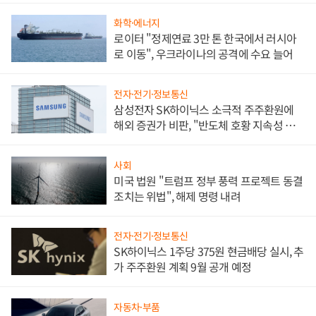
화학·에너지
로이터 "정제연료 3만 톤 한국에서 러시아
로 이동", 우크라이나의 공격에 수요 늘어
전자·전기·정보통신
삼성전자 SK하이닉스 소극적 주주환원에
해외 증권가 비판, "반도체 호황 지속성 의
문"
사회
미국 법원 "트럼프 정부 풍력 프로젝트 동결
조치는 위법", 해제 명령 내려
전자·전기·정보통신
SK하이닉스 1주당 375원 현금배당 실시, 추
가 주주환원 계획 9월 공개 예정
자동차·부품