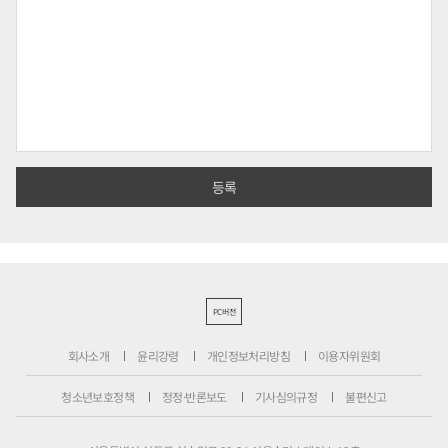
PC버전
회사소개
윤리강령
개인정보처리방침
이용자위원회
청소년보호정책
정정·반론보도
기사심의규정
불편신고