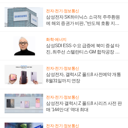
시간'
전자·전기·정보통신
삼성전자 SK하이닉스 소극적 주주환원
에 해외 증권가 비판, "반도체 호황 지속
성 의문"
화학·에너지
삼성SDI ESS 수요 급증에 북미 증설 타
진, 최주선 스텔란티스·GM 합작공장 건
설 재추진하나
전자·전기·정보통신
삼성전자, 갤럭시Z 폴드8 사전예약 개통
8월31일까지 연장
전자·전기·정보통신
삼성전자 갤럭시 Z 폴드8 시리즈 사전 판
매 '144만 대' 역대 최대
전자·전기·정보통신