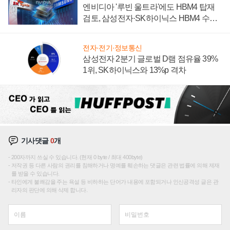
엔비디아 '루빈 울트라'에도 HBM4 탑재
검토, 삼성전자·SK하이닉스 HBM4 수율
에 주도권 갈린다
전자·전기·정보통신
삼성전자 2분기 글로벌 D램 점유율 39%
1위, SK하이닉스와 13%p 격차
기사댓글
0
개
200자까지 쓰실 수 있습니다. (현재 0 byte / 최대 400byte)
저작권 등 다른 사람의 권리를 침해하거나 명예를 훼손하는 댓글은 관련 법률에 의해 제재
를 받을 수 있습니다.
타인에게 불쾌감을 주는 욕설 등 비하하는 단어가 내용에 포함되거나 인신공격성 글은 관
리자의 판단에 의해 삭제 합니다.