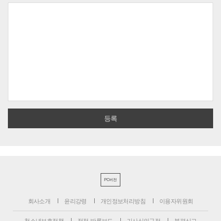
PC버전
회사소개
윤리강령
개인정보처리방침
이용자위원회
청소년보호정책
정정·반론보도
기사심의규정
불편신고