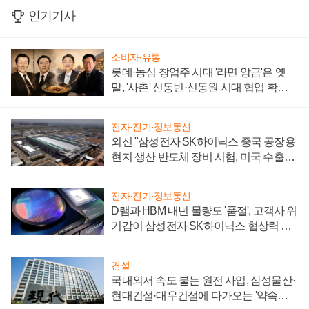
인기기사
소비자·유통
롯데·농심 창업주 시대 '라면 앙금'은 옛
말, '사촌' 신동빈·신동원 시대 협업 확대
일로
전자·전기·정보통신
외신 "삼성전자 SK하이닉스 중국 공장용
현지 생산 반도체 장비 시험, 미국 수출통
제 대비"
전자·전기·정보통신
D램과 HBM 내년 물량도 '품절', 고객사 위
기감이 삼성전자 SK하이닉스 협상력 더
키워
건설
국내외서 속도 붙는 원전 사업, 삼성물산·
현대건설·대우건설에 다가오는 '약속의