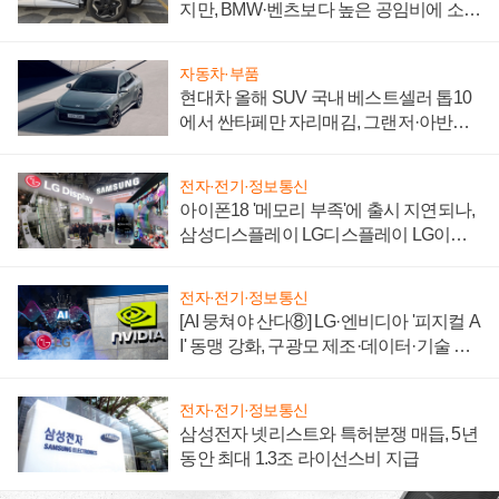
지만, BMW·벤츠보다 높은 공임비에 소비
자 불만 폭발
자동차·부품
현대차 올해 SUV 국내 베스트셀러 톱10
에서 싼타페만 자리매김, 그랜저·아반떼
'세단 쌍끌이'로 내수 방어
전자·전기·정보통신
아이폰18 '메모리 부족'에 출시 지연되나,
삼성디스플레이 LG디스플레이 LG이노
텍 '탈애플' 수익 다각화 속도
전자·전기·정보통신
[AI 뭉쳐야 산다⑧] LG·엔비디아 '피지컬 A
I' 동맹 강화, 구광모 제조·데이터·기술 결
집해 종합 로보틱스 기업으로
전자·전기·정보통신
삼성전자 넷리스트와 특허분쟁 매듭, 5년
동안 최대 1.3조 라이선스비 지급