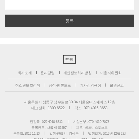
PC버전
회사소개
윤리강령
개인정보처리방침
이용자위원회
청소년보호정책
정정·반론보도
기사심의규정
불편신고
서울특별시 성동구 성수일로 39-34 서울숲더스페이스 12층
대표전화 : 1800-6522
팩스 : 070-4015-8658
편집국 : 070-4010-8512
사업본부 : 070-4010-7078
등록번호 : 서울 아 02897
제호 : 비즈니스포스트
등록일: 2013.11.13
발행·편집인 : 강석운
발행일자: 2013년 12월 2일