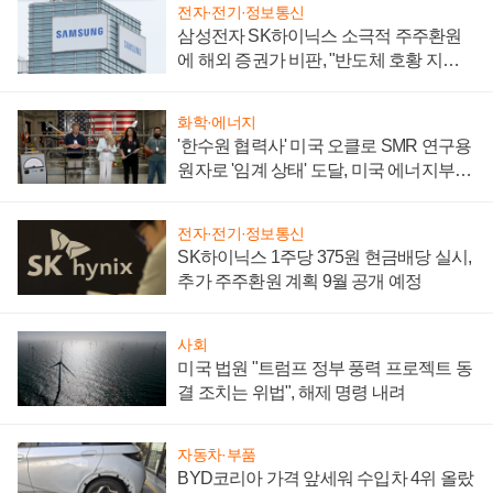
전자·전기·정보통신
삼성전자 SK하이닉스 소극적 주주환원
에 해외 증권가 비판, "반도체 호황 지속
성 의문"
화학·에너지
'한수원 협력사' 미국 오클로 SMR 연구용
원자로 '임계 상태' 도달, 미국 에너지부
"중요한 이정표"
전자·전기·정보통신
SK하이닉스 1주당 375원 현금배당 실시,
추가 주주환원 계획 9월 공개 예정
사회
미국 법원 "트럼프 정부 풍력 프로젝트 동
결 조치는 위법", 해제 명령 내려
자동차·부품
BYD코리아 가격 앞세워 수입차 4위 올랐