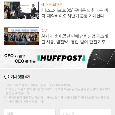
데스크 리포트
[데스크리포트 8월] 무더운 입추에 든 생
각, 제약바이오 하반기 훈풍 기대한다
정치
AI시대 맞아 25년 만에 전력산업 구조개
편 시동, '발전5사 통합' 넘어 '한전 지주사'
재편론도
기사댓글
0
개
200자까지 쓰실 수 있습니다. (현재 0 byte / 최대 400byte)
저작권 등 다른 사람의 권리를 침해하거나 명예를 훼손하는 댓글은 관련 법률에 의해 제재
를 받을 수 있습니다.
타인에게 불쾌감을 주는 욕설 등 비하하는 단어가 내용에 포함되거나 인신공격성 글은 관
리자의 판단에 의해 삭제 합니다.