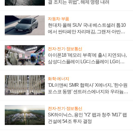
결 조치는 위법", 해제 명령 내려
자동차·부품
현대차 올해 SUV 국내 베스트셀러 톱10
에서 싼타페만 자리매김, 그랜저·아반떼
'세단 쌍끌이'로 내수 방어
전자·전기·정보통신
아이폰18 '메모리 부족'에 출시 지연되나,
삼성디스플레이 LG디스플레이 LG이노
텍 '탈애플' 수익 다각화 속도
화학·에너지
'DL이앤씨 SMR 협력사' X에너지, '한수원
포스코 동맹' 센트러스에너지와 우라늄
계약 체결
전자·전기·정보통신
SK하이닉스, 용인 'Y2' 팹과 청주 'M17' 팹
건설에 54조 투자 결정