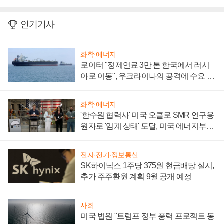
인기기사
화학·에너지
로이터 "정제연료 3만 톤 한국에서 러시
아로 이동", 우크라이나의 공격에 수요 늘
어
화학·에너지
'한수원 협력사' 미국 오클로 SMR 연구용
원자로 '임계 상태' 도달, 미국 에너지부
"중요한 이정표"
전자·전기·정보통신
SK하이닉스 1주당 375원 현금배당 실시,
추가 주주환원 계획 9월 공개 예정
사회
미국 법원 "트럼프 정부 풍력 프로젝트 동