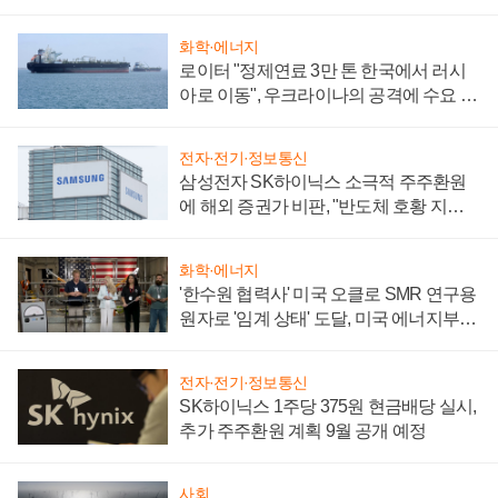
화학·에너지
로이터 "정제연료 3만 톤 한국에서 러시
아로 이동", 우크라이나의 공격에 수요 늘
어
전자·전기·정보통신
삼성전자 SK하이닉스 소극적 주주환원
에 해외 증권가 비판, "반도체 호황 지속
성 의문"
화학·에너지
'한수원 협력사' 미국 오클로 SMR 연구용
원자로 '임계 상태' 도달, 미국 에너지부
"중요한 이정표"
전자·전기·정보통신
SK하이닉스 1주당 375원 현금배당 실시,
추가 주주환원 계획 9월 공개 예정
사회