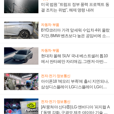
미국 법원 "트럼프 정부 풍력 프로젝트 동
결 조치는 위법", 해제 명령 내려
자동차·부품
BYD코리아 가격 앞세워 수입차 4위 올랐
지만, BMW·벤츠보다 높은 공임비에 소비
자 불만 폭발
자동차·부품
현대차 올해 SUV 국내 베스트셀러 톱10
에서 싼타페만 자리매김, 그랜저·아반떼
'세단 쌍끌이'로 내수 방어
전자·전기·정보통신
아이폰18 '메모리 부족'에 출시 지연되나,
삼성디스플레이 LG디스플레이 LG이노
텍 '탈애플' 수익 다각화 속도
전자·전기·정보통신
[AI 뭉쳐야 산다⑧] LG·엔비디아 '피지컬 A
I' 동맹 강화, 구광모 제조·데이터·기술 결