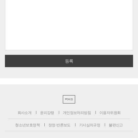
PC버전
회사소개
윤리강령
개인정보처리방침
이용자위원회
청소년보호정책
정정·반론보도
기사심의규정
불편신고