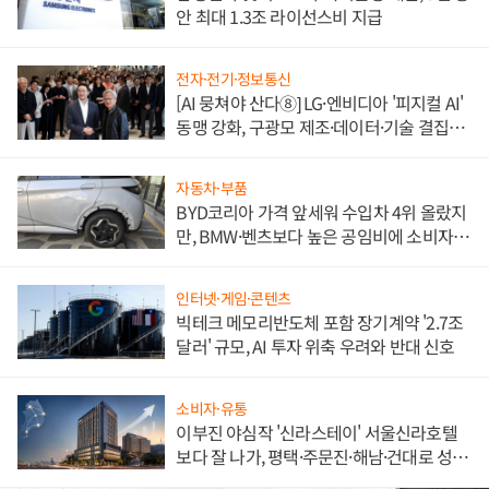
안 최대 1.3조 라이선스비 지급
전자·전기·정보통신
[AI 뭉쳐야 산다⑧] LG·엔비디아 '피지컬 AI'
동맹 강화, 구광모 제조·데이터·기술 결집
해 종합 로보틱스 기업으로
자동차·부품
BYD코리아 가격 앞세워 수입차 4위 올랐지
만, BMW·벤츠보다 높은 공임비에 소비자
불만 폭발
인터넷·게임·콘텐츠
빅테크 메모리반도체 포함 장기계약 '2.7조
달러' 규모, AI 투자 위축 우려와 반대 신호
소비자·유통
이부진 야심작 '신라스테이' 서울신라호텔
보다 잘 나가, 평택·주문진·해남·건대로 성
장판 더 넓힌다