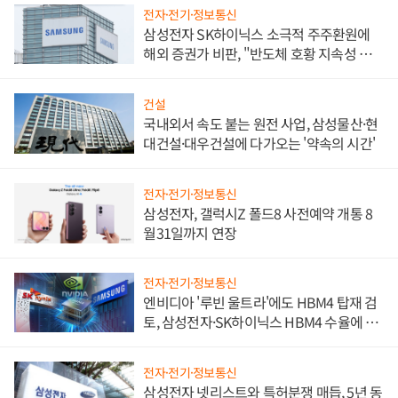
전자·전기·정보통신
삼성전자 SK하이닉스 소극적 주주환원에
해외 증권가 비판, "반도체 호황 지속성 의
문"
건설
국내외서 속도 붙는 원전 사업, 삼성물산·현
대건설·대우건설에 다가오는 '약속의 시간'
전자·전기·정보통신
삼성전자, 갤럭시Z 폴드8 사전예약 개통 8
월31일까지 연장
전자·전기·정보통신
엔비디아 '루빈 울트라'에도 HBM4 탑재 검
토, 삼성전자·SK하이닉스 HBM4 수율에 주
도권 갈린다
전자·전기·정보통신
삼성전자 넷리스트와 특허분쟁 매듭, 5년 동