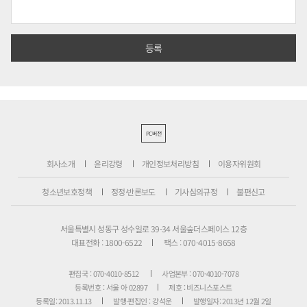
PC버전
회사소개
윤리강령
개인정보처리방침
이용자위원회
청소년보호정책
정정·반론보도
기사심의규정
불편신고
서울특별시 성동구 성수일로 39-34 서울숲더스페이스 12층
대표전화 : 1800-6522
팩스 : 070-4015-8658
편집국 : 070-4010-8512
사업본부 : 070-4010-7078
등록번호 : 서울 아 02897
제호 : 비즈니스포스트
등록일: 2013.11.13
발행·편집인 : 강석운
발행일자: 2013년 12월 2일