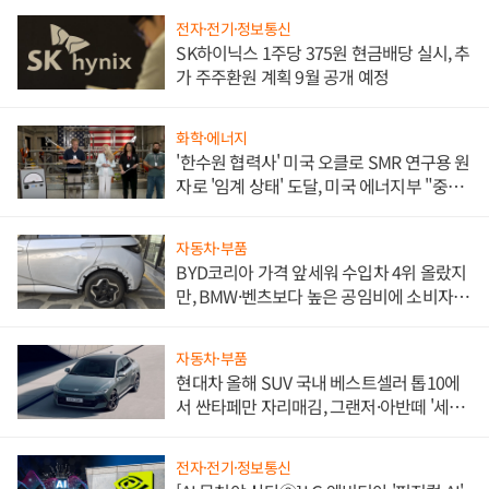
전자·전기·정보통신
SK하이닉스 1주당 375원 현금배당 실시, 추
가 주주환원 계획 9월 공개 예정
화학·에너지
'한수원 협력사' 미국 오클로 SMR 연구용 원
자로 '임계 상태' 도달, 미국 에너지부 "중요
한 이정표"
자동차·부품
BYD코리아 가격 앞세워 수입차 4위 올랐지
만, BMW·벤츠보다 높은 공임비에 소비자
불만 폭발
자동차·부품
현대차 올해 SUV 국내 베스트셀러 톱10에
서 싼타페만 자리매김, 그랜저·아반떼 '세단
쌍끌이'로 내수 방어
전자·전기·정보통신