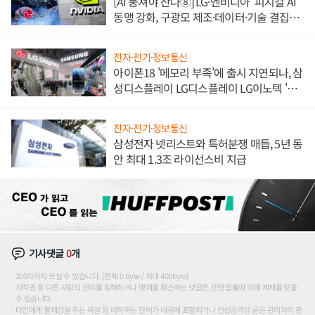
[AI 뭉쳐야 산다⑧] LG·엔비디아 '피지컬 AI'
동맹 강화, 구광모 제조·데이터·기술 결집
해 종합 로보틱스 기업으로
전자·전기·정보통신
아이폰18 '메모리 부족'에 출시 지연되나, 삼
성디스플레이 LG디스플레이 LG이노텍 '탈
애플' 수익 다각화 속도
전자·전기·정보통신
삼성전자 넷리스트와 특허분쟁 매듭, 5년 동
안 최대 1.3조 라이선스비 지급
기사댓글
0
개
200자까지 쓰실 수 있습니다. (현재 0 byte / 최대 400byte)
저작권 등 다른 사람의 권리를 침해하거나 명예를 훼손하는 댓글은 관련 법률에 의해 제재를 받을
수 있습니다.
타인에게 불쾌감을 주는 욕설 등 비하하는 단어가 내용에 포함되거나 인신공격성 글은 관리자의 판