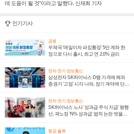
데 도움이 될 것”이라고 말했다. 신재희 기자
인기기사
금융
우체국 '매일이자 파킹통장' 5만 계좌 한
정으로 다시 출시, 최고 연 2.0% 금리
전자·전기·정보통신
삼성전자 SK하이닉스 D램 가격에 해외
증권가 '고점' 시각 나와, 장기 계약에 단점
부각
전자·전기·정보통신
SK하이닉스 노사 '성과급 주식 지급' 평행
선, 곽노정 'N% 성과급' 법적 논란 벗을지
주목
항공·물류