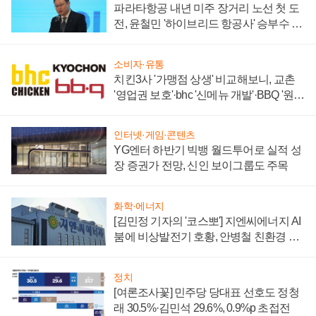
파라타항공 내년 미주 장거리 노선 첫 도
전, 윤철민 '하이브리드 항공사' 승부수 통
할까
소비자·유통
치킨3사 '가맹점 상생' 비교해보니, 교촌
'영업권 보호'·bhc '신메뉴 개발'·BBQ '원가
부담'
인터넷·게임·콘텐츠
YG엔터 하반기 빅뱅 월드투어로 실적 성
장 증권가 전망, 신인 보이그룹도 주목
화학·에너지
[김민정 기자의 '코스뽀'] 지엔씨에너지 AI
붐에 비상발전기 호황, 안병철 친환경 에
너지 발전전문기업 향한다
정치
[여론조사꽃] 민주당 당대표 선호도 정청
래 30.5%·김민석 29.6%, 0.9%p 초접전