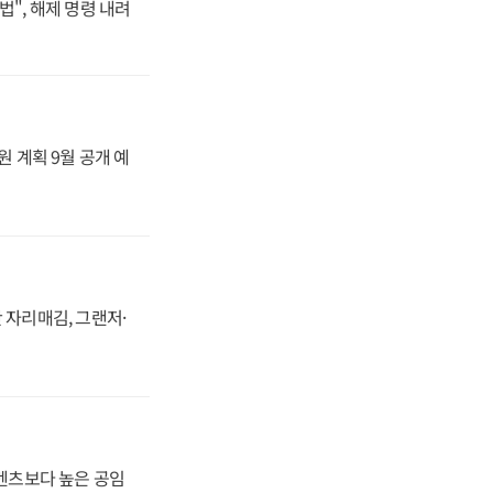
법", 해제 명령 내려
원 계획 9월 공개 예
 자리매김, 그랜저·
·벤츠보다 높은 공임