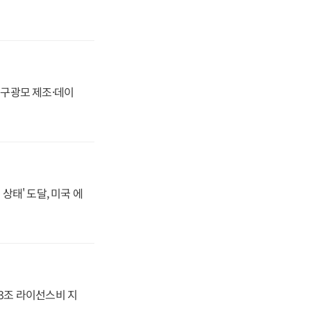
화, 구광모 제조·데이
상태' 도달, 미국 에
.3조 라이선스비 지