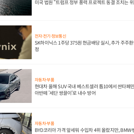
미국 법원 "트럼프 정부 풍력 프로젝트 동결 조치는 위
전자·전기·정보통신
SK하이닉스 1주당 375원 현금배당 실시, 추가 주주환
정
자동차·부품
현대차 올해 SUV 국내 베스트셀러 톱10에서 싼타페만
아반떼 '세단 쌍끌이'로 내수 방어
자동차·부품
BYD코리아 가격 앞세워 수입차 4위 올랐지만, BMW