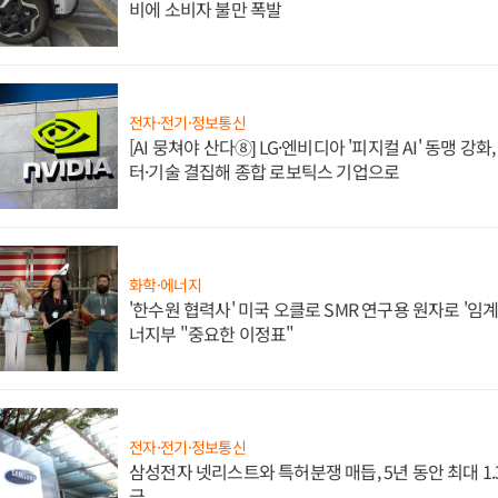
비에 소비자 불만 폭발
전자·전기·정보통신
[AI 뭉쳐야 산다⑧] LG·엔비디아 '피지컬 AI' 동맹 강
터·기술 결집해 종합 로보틱스 기업으로
화학·에너지
'한수원 협력사' 미국 오클로 SMR 연구용 원자로 '임계 
너지부 "중요한 이정표"
전자·전기·정보통신
삼성전자 넷리스트와 특허분쟁 매듭, 5년 동안 최대 1
급