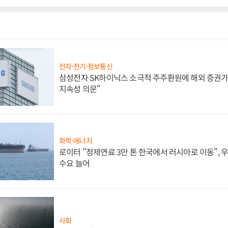
전자·전기·정보통신
삼성전자 SK하이닉스 소극적 주주환원에 해외 증권가 
지속성 의문"
화학·에너지
로이터 "정제연료 3만 톤 한국에서 러시아로 이동",
수요 늘어
사회