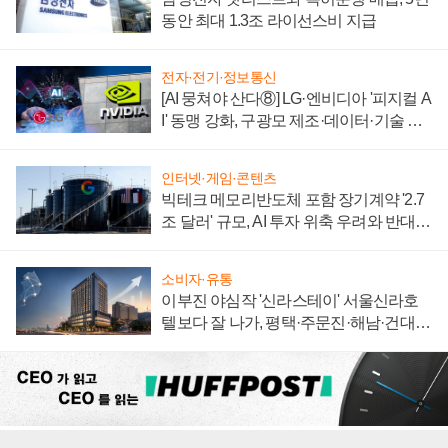
동안 최대 1.3조 라이선스비 지급
전자·전기·정보통신
[AI 뭉쳐야 산다⑧] LG·엔비디아 '피지컬 A
I' 동맹 강화, 구광모 제조·데이터·기술 결
집해 종합 로보틱스 기업으로
인터넷·게임·콘텐츠
빅테크 메모리반도체 포함 장기계약 '2.7
조 달러' 규모, AI 투자 위축 우려와 반대
신호
소비자·유통
이부진 야심작 '신라스테이' 서울신라호
텔보다 잘 나가, 평택·주문진·해남·건대로
성장판 더 넓힌다