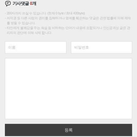
기사댓글
0
개
200자까지 쓰실 수 있습니다. (현재 0 byte / 최대 400byte)
저작권 등 다른 사람의 권리를 침해하거나 명예를 훼손하는 댓글은 관련 법률에 의해 제재
를 받을 수 있습니다.
타인에게 불쾌감을 주는 욕설 등 비하하는 단어가 내용에 포함되거나 인신공격성 글은 관
리자의 판단에 의해 삭제 합니다.