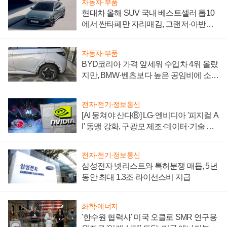
자동차·부품
현대차 올해 SUV 국내 베스트셀러 톱10
에서 싼타페만 자리매김, 그랜저·아반떼
'세단 쌍끌이'로 내수 방어
자동차·부품
BYD코리아 가격 앞세워 수입차 4위 올랐
지만, BMW·벤츠보다 높은 공임비에 소비
자 불만 폭발
전자·전기·정보통신
[AI 뭉쳐야 산다⑧] LG·엔비디아 '피지컬 A
I' 동맹 강화, 구광모 제조·데이터·기술 결
집해 종합 로보틱스 기업으로
전자·전기·정보통신
삼성전자 넷리스트와 특허분쟁 매듭, 5년
동안 최대 1.3조 라이선스비 지급
화학·에너지
'한수원 협력사' 미국 오클로 SMR 연구용