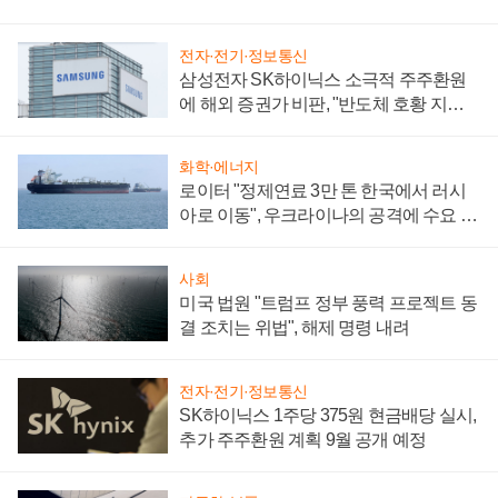
전자·전기·정보통신
삼성전자 SK하이닉스 소극적 주주환원
에 해외 증권가 비판, "반도체 호황 지속
성 의문"
화학·에너지
로이터 "정제연료 3만 톤 한국에서 러시
아로 이동", 우크라이나의 공격에 수요 늘
어
사회
미국 법원 "트럼프 정부 풍력 프로젝트 동
결 조치는 위법", 해제 명령 내려
전자·전기·정보통신
SK하이닉스 1주당 375원 현금배당 실시,
추가 주주환원 계획 9월 공개 예정