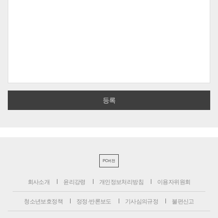
PC버전
회사소개
윤리강령
개인정보처리방침
이용자위원회
청소년보호정책
정정·반론보도
기사심의규정
불편신고