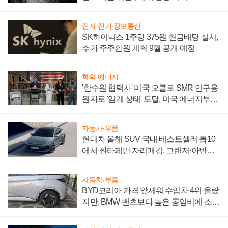
전자·전기·정보통신
SK하이닉스 1주당 375원 현금배당 실시,
추가 주주환원 계획 9월 공개 예정
화학·에너지
'한수원 협력사' 미국 오클로 SMR 연구용
원자로 '임계 상태' 도달, 미국 에너지부
"중요한 이정표"
자동차·부품
현대차 올해 SUV 국내 베스트셀러 톱10
에서 싼타페만 자리매김, 그랜저·아반떼
'세단 쌍끌이'로 내수 방어
자동차·부품
BYD코리아 가격 앞세워 수입차 4위 올랐
지만, BMW·벤츠보다 높은 공임비에 소비
자 불만 폭발