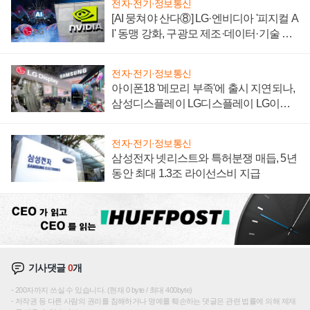
전자·전기·정보통신
[AI 뭉쳐야 산다⑧] LG·엔비디아 '피지컬 A
I' 동맹 강화, 구광모 제조·데이터·기술 결
집해 종합 로보틱스 기업으로
전자·전기·정보통신
아이폰18 '메모리 부족'에 출시 지연되나,
삼성디스플레이 LG디스플레이 LG이노
텍 '탈애플' 수익 다각화 속도
전자·전기·정보통신
삼성전자 넷리스트와 특허분쟁 매듭, 5년
동안 최대 1.3조 라이선스비 지급
기사댓글
0
개
200자까지 쓰실 수 있습니다. (현재 0 byte / 최대 400byte)
저작권 등 다른 사람의 권리를 침해하거나 명예를 훼손하는 댓글은 관련 법률에 의해 제재