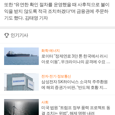
또한 “유연한 확인 절차를 운영했을 때 사후적으로 불이
익을 받지 않도록 적극 조치하겠다”며 금융권에 주문하
기도 했다. 김태영 기자
인기기사
화학·에너지
로이터 "정제연료 3만 톤 한국에서 러시
아로 이동", 우크라이나의 공격에 수요 늘
어
전자·전기·정보통신
삼성전자 SK하이닉스 소극적 주주환원
에 해외 증권가 비판, "반도체 호황 지속
성 의문"
사회
미국 법원 "트럼프 정부 풍력 프로젝트 동
결 조치는 위법", 해제 명령 내려