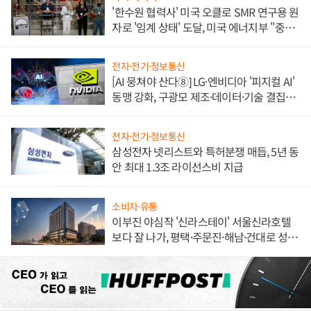
'한수원 협력사' 미국 오클로 SMR 연구용 원
자로 '임계 상태' 도달, 미국 에너지부 "중요
한 이정표"
전자·전기·정보통신
[AI 뭉쳐야 산다⑧] LG·엔비디아 '피지컬 AI'
동맹 강화, 구광모 제조·데이터·기술 결집
해 종합 로보틱스 기업으로
전자·전기·정보통신
삼성전자 넷리스트와 특허분쟁 매듭, 5년 동
안 최대 1.3조 라이선스비 지급
소비자·유통
이부진 야심작 '신라스테이' 서울신라호텔
보다 잘 나가, 평택·주문진·해남·건대로 성
장판 더 넓힌다