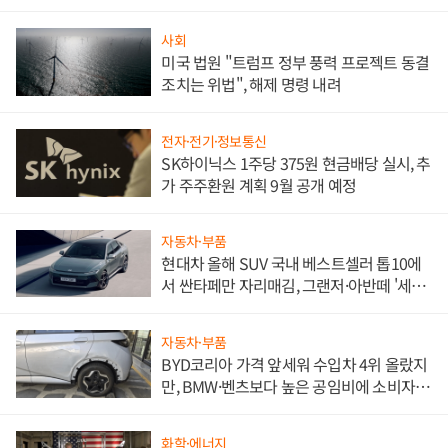
사회
미국 법원 "트럼프 정부 풍력 프로젝트 동결
조치는 위법", 해제 명령 내려
전자·전기·정보통신
SK하이닉스 1주당 375원 현금배당 실시, 추
가 주주환원 계획 9월 공개 예정
자동차·부품
현대차 올해 SUV 국내 베스트셀러 톱10에
서 싼타페만 자리매김, 그랜저·아반떼 '세단
쌍끌이'로 내수 방어
자동차·부품
BYD코리아 가격 앞세워 수입차 4위 올랐지
만, BMW·벤츠보다 높은 공임비에 소비자
불만 폭발
화학·에너지