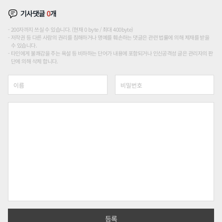
기사댓글
0
개
200자까지 쓰실 수 있습니다. (현재 0 byte / 최대 400byte)
저작권 등 다른 사람의 권리를 침해하거나 명예를 훼손하는 댓글은 관련 법률에 의해 제재를 받을
수 있습니다.
타인에게 불쾌감을 주는 욕설 등 비하하는 단어가 내용에 포함되거나 인신공격성 글은 관리자의 판
단에 의해 삭제 합니다.