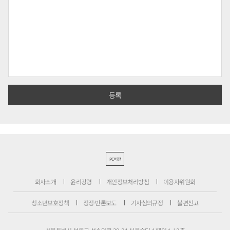
PC버전
회사소개
윤리강령
개인정보처리방침
이용자위원회
청소년보호정책
정정·반론보도
기사심의규정
불편신고