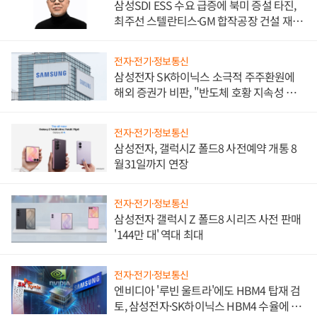
삼성SDI ESS 수요 급증에 북미 증설 타진,
최주선 스텔란티스·GM 합작공장 건설 재추
진하나
전자·전기·정보통신
삼성전자 SK하이닉스 소극적 주주환원에
해외 증권가 비판, "반도체 호황 지속성 의
문"
전자·전기·정보통신
삼성전자, 갤럭시Z 폴드8 사전예약 개통 8
월31일까지 연장
전자·전기·정보통신
삼성전자 갤럭시 Z 폴드8 시리즈 사전 판매
'144만 대' 역대 최대
전자·전기·정보통신
엔비디아 '루빈 울트라'에도 HBM4 탑재 검
토, 삼성전자·SK하이닉스 HBM4 수율에 주