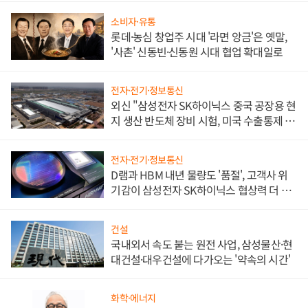
소비자·유통
롯데·농심 창업주 시대 '라면 앙금'은 옛말,
'사촌' 신동빈·신동원 시대 협업 확대일로
전자·전기·정보통신
외신 "삼성전자 SK하이닉스 중국 공장용 현
지 생산 반도체 장비 시험, 미국 수출통제 대
비"
전자·전기·정보통신
D램과 HBM 내년 물량도 '품절', 고객사 위
기감이 삼성전자 SK하이닉스 협상력 더 키
워
건설
국내외서 속도 붙는 원전 사업, 삼성물산·현
대건설·대우건설에 다가오는 '약속의 시간'
화학·에너지