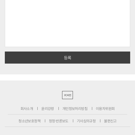
PC버전
회사소개
윤리강령
개인정보처리방침
이용자위원회
청소년보호정책
정정·반론보도
기사심의규정
불편신고