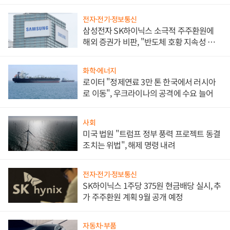
전자·전기·정보통신
삼성전자 SK하이닉스 소극적 주주환원에
해외 증권가 비판, "반도체 호황 지속성 의
문"
화학·에너지
로이터 "정제연료 3만 톤 한국에서 러시아
로 이동", 우크라이나의 공격에 수요 늘어
사회
미국 법원 "트럼프 정부 풍력 프로젝트 동결
조치는 위법", 해제 명령 내려
전자·전기·정보통신
SK하이닉스 1주당 375원 현금배당 실시, 추
가 주주환원 계획 9월 공개 예정
자동차·부품