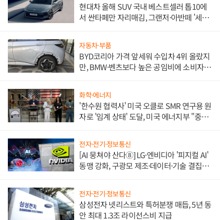
현대차 올해 SUV 국내 베스트셀러 톱10에
서 싼타페만 자리매김, 그랜저·아반떼 '세단
쌍끌이'로 내수 방어
자동차·부품
BYD코리아 가격 앞세워 수입차 4위 올랐지
만, BMW·벤츠보다 높은 공임비에 소비자
불만 폭발
화학·에너지
'한수원 협력사' 미국 오클로 SMR 연구용 원
자로 '임계 상태' 도달, 미국 에너지부 "중요
한 이정표"
전자·전기·정보통신
[AI 뭉쳐야 산다⑧] LG·엔비디아 '피지컬 AI'
동맹 강화, 구광모 제조·데이터·기술 결집
해 종합 로보틱스 기업으로
전자·전기·정보통신
삼성전자 넷리스트와 특허분쟁 매듭, 5년 동
안 최대 1.3조 라이선스비 지급