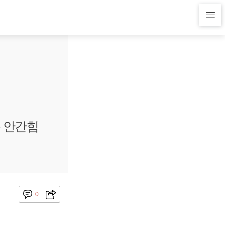
 안간힘
0