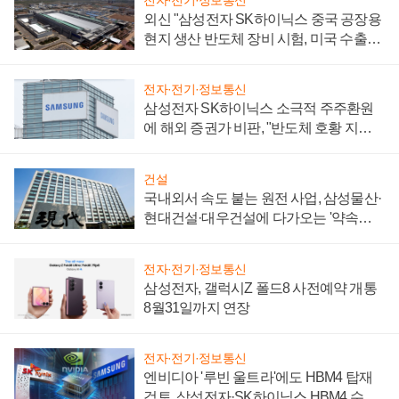
외신 "삼성전자 SK하이닉스 중국 공장용
현지 생산 반도체 장비 시험, 미국 수출통
제 대비"
전자·전기·정보통신
삼성전자 SK하이닉스 소극적 주주환원
에 해외 증권가 비판, "반도체 호황 지속
성 의문"
건설
국내외서 속도 붙는 원전 사업, 삼성물산·
현대건설·대우건설에 다가오는 '약속의
시간'
전자·전기·정보통신
삼성전자, 갤럭시Z 폴드8 사전예약 개통
8월31일까지 연장
전자·전기·정보통신
엔비디아 '루빈 울트라'에도 HBM4 탑재
검토, 삼성전자·SK하이닉스 HBM4 수율