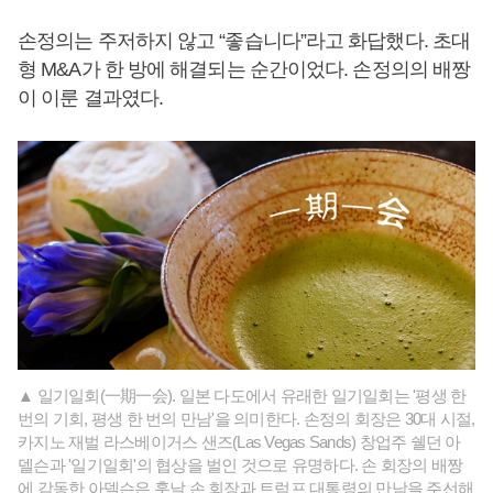
손정의는 주저하지 않고 “좋습니다”라고 화답했다. 초대
형 M&A가 한 방에 해결되는 순간이었다. 손정의의 배짱
이 이룬 결과였다.
▲ 일기일회(一期一会). 일본 다도에서 유래한 일기일회는 '평생 한
번의 기회, 평생 한 번의 만남'을 의미한다. 손정의 회장은 30대 시절,
카지노 재벌 라스베이거스 샌즈(Las Vegas Sands) 창업주 쉘던 아
델슨과 '일기일회'의 협상을 벌인 것으로 유명하다. 손 회장의 배짱
에 감동한 아델슨은 훗날 손 회장과 트럼프 대통령의 만남을 주선해