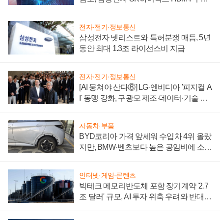
에 주도권 갈린다
전자·전기·정보통신
삼성전자 넷리스트와 특허분쟁 매듭, 5년
동안 최대 1.3조 라이선스비 지급
전자·전기·정보통신
[AI 뭉쳐야 산다⑧] LG·엔비디아 '피지컬 A
I' 동맹 강화, 구광모 제조·데이터·기술 결
집해 종합 로보틱스 기업으로
자동차·부품
BYD코리아 가격 앞세워 수입차 4위 올랐
지만, BMW·벤츠보다 높은 공임비에 소비
자 불만 폭발
인터넷·게임·콘텐츠
빅테크 메모리반도체 포함 장기계약 '2.7
조 달러' 규모, AI 투자 위축 우려와 반대
신호