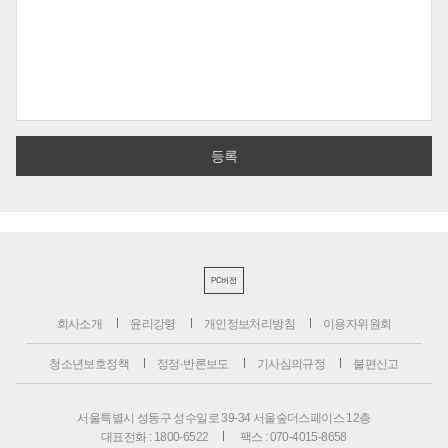
PC버전
회사소개
윤리강령
개인정보처리방침
이용자위원회
청소년보호정책
정정·반론보도
기사심의규정
불편신고
서울특별시 성동구 성수일로 39-34 서울숲더스페이스 12층
대표전화 : 1800-6522
팩스 : 070-4015-8658