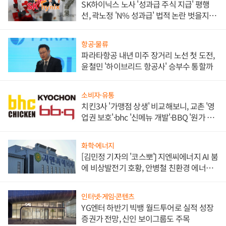
SK하이닉스 노사 '성과급 주식 지급' 평행
선, 곽노정 'N% 성과급' 법적 논란 벗을지 주
목
항공·물류
파라타항공 내년 미주 장거리 노선 첫 도전,
윤철민 '하이브리드 항공사' 승부수 통할까
소비자·유통
치킨3사 '가맹점 상생' 비교해보니, 교촌 '영
업권 보호'·bhc '신메뉴 개발'·BBQ '원가 부
담'
화학·에너지
[김민정 기자의 '코스뽀'] 지엔씨에너지 AI 붐
에 비상발전기 호황, 안병철 친환경 에너지
발전전문기업 향한다
인터넷·게임·콘텐츠
YG엔터 하반기 빅뱅 월드투어로 실적 성장
증권가 전망, 신인 보이그룹도 주목