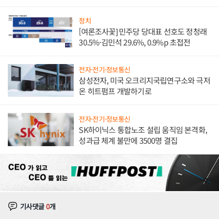
정치
[여론조사꽃] 민주당 당대표 선호도 정청래
30.5%·김민석 29.6%, 0.9%p 초접전
전자·전기·정보통신
삼성전자, 미국 오크리지국립연구소와 극저
온 히트펌프 개발하기로
전자·전기·정보통신
SK하이닉스 통합노조 설립 움직임 본격화,
성과급 체계 불만에 3500명 결집
기사댓글
0
개