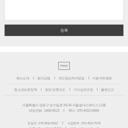
PC버전
회사소개
윤리강령
개인정보처리방침
이용자위원회
청소년보호정책
정정·반론보도
기사심의규정
불편신고
서울특별시 성동구 성수일로 39-34 서울숲더스페이스 12층
대표전화 : 1800-6522
팩스 : 070-4015-8658
편집국 : 070-4010-8512
사업본부 : 070-4010-7078