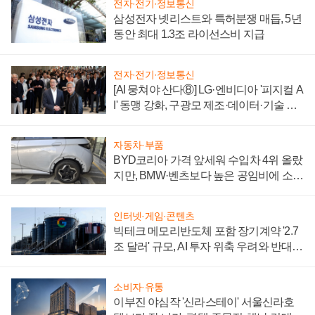
전자·전기·정보통신
삼성전자 넷리스트와 특허분쟁 매듭, 5년
동안 최대 1.3조 라이선스비 지급
전자·전기·정보통신
[AI 뭉쳐야 산다⑧] LG·엔비디아 '피지컬 A
I' 동맹 강화, 구광모 제조·데이터·기술 결
집해 종합 로보틱스 기업으로
자동차·부품
BYD코리아 가격 앞세워 수입차 4위 올랐
지만, BMW·벤츠보다 높은 공임비에 소비
자 불만 폭발
인터넷·게임·콘텐츠
빅테크 메모리반도체 포함 장기계약 '2.7
조 달러' 규모, AI 투자 위축 우려와 반대
신호
소비자·유통
이부진 야심작 '신라스테이' 서울신라호