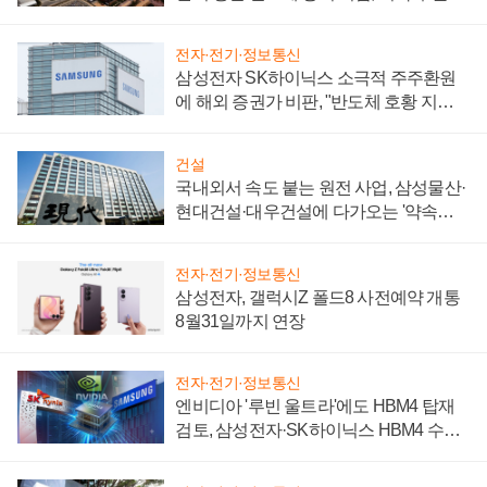
제 대비"
전자·전기·정보통신
삼성전자 SK하이닉스 소극적 주주환원
에 해외 증권가 비판, "반도체 호황 지속
성 의문"
건설
국내외서 속도 붙는 원전 사업, 삼성물산·
현대건설·대우건설에 다가오는 '약속의
시간'
전자·전기·정보통신
삼성전자, 갤럭시Z 폴드8 사전예약 개통
8월31일까지 연장
전자·전기·정보통신
엔비디아 '루빈 울트라'에도 HBM4 탑재
검토, 삼성전자·SK하이닉스 HBM4 수율
에 주도권 갈린다