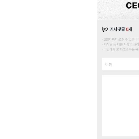
기사댓글
0
개
200자까지 쓰실 수 있습니다. (
저작권 등 다른 사람의 권리
타인에게 불쾌감을 주는 욕설