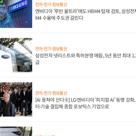
전자·전기·정보통신
엔비디아 '루빈 울트라'에도 HBM4 탑재 검토, 삼성전
M4 수율에 주도권 갈린다
전자·전기·정보통신
삼성전자 넷리스트와 특허분쟁 매듭, 5년 동안 최대 1
급
전자·전기·정보통신
[AI 뭉쳐야 산다⑧] LG·엔비디아 '피지컬 AI' 동맹 강
터·기술 결집해 종합 로보틱스 기업으로