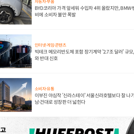
자동차·부품
BYD코리아 가격 앞세워 수입차 4위 올랐지만, BMW
비에 소비자 불만 폭발
인터넷·게임·콘텐츠
빅테크 메모리반도체 포함 장기계약 '2.7조 달러' 규모,
와 반대 신호
소비자·유통
이부진 야심작 '신라스테이' 서울신라호텔보다 잘 나가
남·건대로 성장판 더 넓힌다