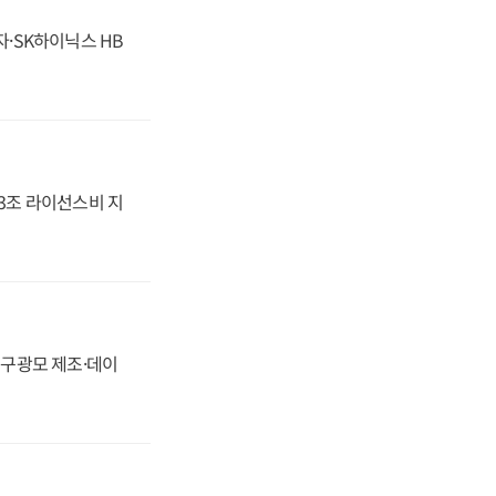
자·SK하이닉스 HB
.3조 라이선스비 지
화, 구광모 제조·데이