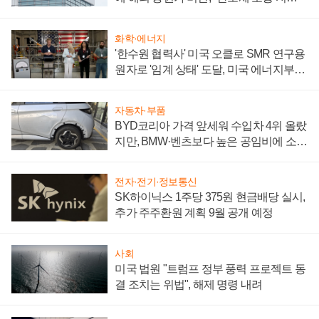
성 의문"
화학·에너지
'한수원 협력사' 미국 오클로 SMR 연구용
원자로 '임계 상태' 도달, 미국 에너지부
"중요한 이정표"
자동차·부품
BYD코리아 가격 앞세워 수입차 4위 올랐
지만, BMW·벤츠보다 높은 공임비에 소비
자 불만 폭발
전자·전기·정보통신
SK하이닉스 1주당 375원 현금배당 실시,
추가 주주환원 계획 9월 공개 예정
사회
미국 법원 "트럼프 정부 풍력 프로젝트 동
결 조치는 위법", 해제 명령 내려