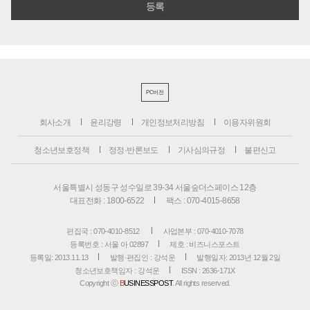
PC버전
회사소개
윤리강령
개인정보처리방침
이용자위원회
청소년보호정책
정정·반론보도
기사심의규정
불편신고
서울특별시 성동구 성수일로 39-34 서울숲더스페이스 12층
대표전화 : 1800-6522
팩스 : 070-4015-8658
편집국 : 070-4010-8512
사업본부 : 070-4010-7078
등록번호 : 서울 아 02897
제호 : 비즈니스포스트
등록일: 2013.11.13
발행·편집인 : 강석운
발행일자: 2013년 12월 2일
청소년보호책임자 : 강석운
ISSN : 2636-171X
Copyright ⓒ
B
USINESSPOST
. All rights reserved.