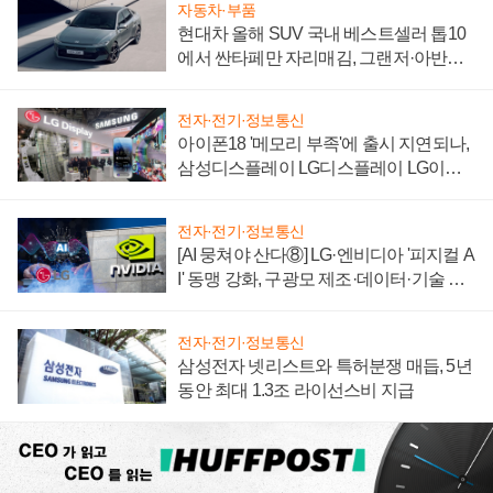
자동차·부품
현대차 올해 SUV 국내 베스트셀러 톱10
에서 싼타페만 자리매김, 그랜저·아반떼
'세단 쌍끌이'로 내수 방어
전자·전기·정보통신
아이폰18 '메모리 부족'에 출시 지연되나,
삼성디스플레이 LG디스플레이 LG이노
텍 '탈애플' 수익 다각화 속도
전자·전기·정보통신
[AI 뭉쳐야 산다⑧] LG·엔비디아 '피지컬 A
I' 동맹 강화, 구광모 제조·데이터·기술 결
집해 종합 로보틱스 기업으로
전자·전기·정보통신
삼성전자 넷리스트와 특허분쟁 매듭, 5년
동안 최대 1.3조 라이선스비 지급