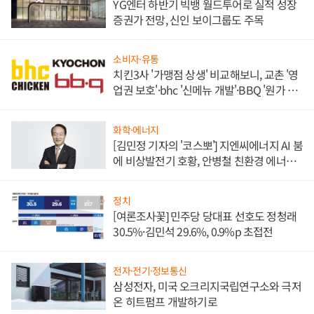
YG엔터 하반기 빅뱅 월드투어로 실적 성장
증권가 전망, 신인 보이그룹도 주목
소비자·유통
치킨3사 '가맹점 상생' 비교해보니, 교촌 '영
업권 보호'·bhc '신메뉴 개발'·BBQ '원가 부
담'
화학·에너지
[김민정 기자의 '코스뽀'] 지엔씨에너지 AI 붐
에 비상발전기 호황, 안병철 친환경 에너지
발전전문기업 향한다
정치
[여론조사꽃] 민주당 당대표 선호도 정청래
30.5%·김민석 29.6%, 0.9%p 초접전
전자·전기·정보통신
삼성전자, 미국 오크리지국립연구소와 극저
온 히트펌프 개발하기로