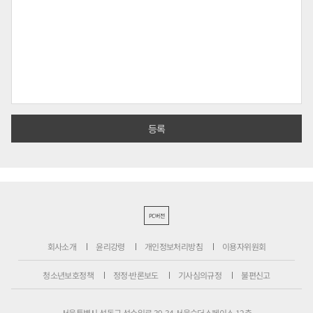
PC버전
회사소개
윤리강령
개인정보처리방침
이용자위원회
청소년보호정책
정정·반론보도
기사심의규정
불편신고
서울특별시 성동구 성수일로 39-34 서울숲더스페이스 12층