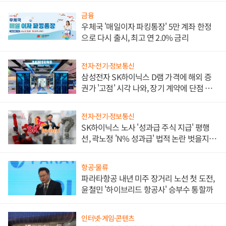
금융
우체국 '매일이자 파킹통장' 5만 계좌 한정
으로 다시 출시, 최고 연 2.0% 금리
전자·전기·정보통신
삼성전자 SK하이닉스 D램 가격에 해외 증
권가 '고점' 시각 나와, 장기 계약에 단점 부
각
전자·전기·정보통신
SK하이닉스 노사 '성과급 주식 지급' 평행
선, 곽노정 'N% 성과급' 법적 논란 벗을지 주
목
항공·물류
파라타항공 내년 미주 장거리 노선 첫 도전,
윤철민 '하이브리드 항공사' 승부수 통할까
인터넷·게임·콘텐츠